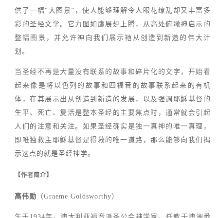
供了一幅“大图景”，使人能够理解令人眼花缭乱却又丰富多
彩的圣经文学。它力图如鹰展翅上腾，从高处俯瞰神启示的
整幅图景，并允许神向我们展示祂从创造到新造的伟大计
划。
当圣经不再是大量没有联系的故事和碎片化的文字，开始看
起来像是将以色列的故事和四福音的故事联系起来的有机
体，在其展示出从创造到新造的发展，以及强调耶稣基督的
生平、死亡、复活是整本圣经的主要焦点时，通常就会引起
人们的注意和关注。如果圣经确实是独一真神的唯一真理，
即唯独救主耶稣基督是得救的唯一道路，那么能够向我们揭
示这点的就是圣经神学。
【作者简介】
高伟勋
（Graeme Goldsworthy）
生于1934年，澳大利亚福音派圣公会神学家。任教于澳洲悉