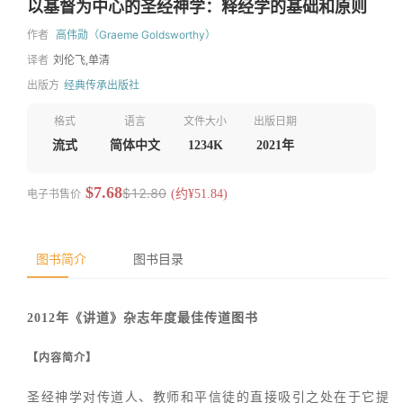
以基督为中心的圣经神学：释经学的基础和原则
作者
高伟勋（Graeme Goldsworthy）
译者
刘伦飞,单清
出版方
经典传承出版社
格式
语言
文件大小
出版日期
流式
简体中文
1234K
2021年
$7.68
$12.80
电子书售价
(约¥51.84)
图书简介
图书目录
2012年《讲道》杂志年度最佳传道图书
【内容简介】
圣经神学对传道人、教师和平信徒的直接吸引之处在于它提