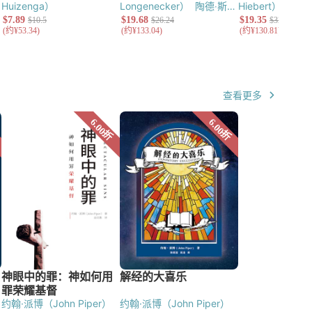
Huizenga）
Longenecker）
陶德‧斯蒂
Hiebert）
丹尼爾
尔（Todd Still）
（Danicl Shaw
恩努（Tite Tien
查看更多
约翰·派博（John Piper）
约翰·派博（John Piper）