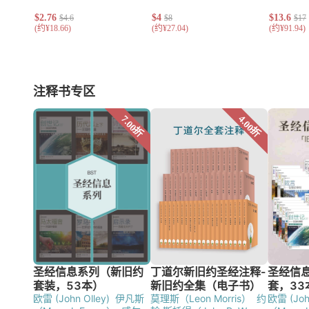
注释书专区
欧雷 (John Olley)
伊凡斯
莫理斯（Leon Morris）
约
欧雷 (John