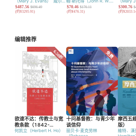
（Mary J. Evans）
威尔克
翰·斯托得（John R. W.
（Mary J
（Michael Wilcock）
普瑞
Stott）
顾韦恩（Wayne
（Michae
尔（David Prior）
约翰·斯
Grudem）
柯鲁斯（Colin
（Alec M
托得（John R. W. Stott）
G. Kruse）
格林（Michael
（Ronald
保罗·巴尼特（Paul
Green）
马歇尔（I.
瑞蒙（Ra
Barnett）
莫德（Alec
Howard Marshall）
赖特
Brown）
Motyer）
华勒斯（Ronald
（N. T. Wright）
富克斯
Kidner）
编辑推荐
S. Wallace）
布瑞蒙
（Francis Foulkes）
高雅
Fyall）
（Raymond Brown）
柯
伦（Alan Cole）
古特立
Firth）
莱
德纳（Derek Kidner）
费
（Donald Guthrie）
穆尔
J. H. Wr
尔（Bob Fyall）
弗斯
（Douglas J. Moo）
法兰
（David 
（David G. Firth）
莱特
士（R. T. France）
马挺
雯（Joyce
（Christopher J. H.
（Ralph P. Martin）
史尔
韦伯（Bar
Wright）
亚金森（David
曼（Martin Selman）
魏
尔（David
Atkinson）
包德雯
茲曼（D. J. Wiseman）
莉‧尼克逊（
（Joyce G. Baldwin）
韦
柯德纳（Derek Kidner）
Nixon）
伯（Barry Webb）
米尔恩
包德雯（Joyce G.
Tidball）
（Bruce Milne）
罗丝玛
Baldwin）
汤普森（J. A.
（Peter
莉‧尼克逊（Rosemary A.
Thompson）
伊顿
（Gordon
Nixon）
提伯 （Derek J.
（Michael A. Eaton）
泰
德希尔（To
Tidball）
彼得‧亚当
勒（John B. Taylor）
赫
（Peter Adam）
格林
伯特（David Allen
（Michael Green）
殷格
Hubbard）
莫德（Alec
里（Donald English）
布
Motyer）
昆达（Arthur E.
何凯立（Herbert H. Ho）
丽贝卡·麦克劳林
維特．漢彌頓
里杰（Gordon Bridger）
Cundall）
哈里逊（R. K.
（Rebecca
Hamilto