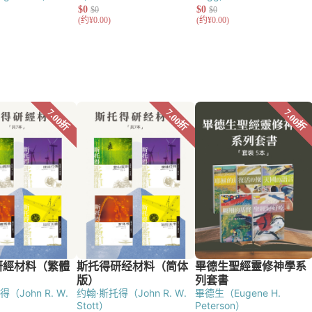
McLaughlin）
（John R. W.
约翰·斯托得（John R. W.
畢德生（Eugene H.
Stott）
Peterson）