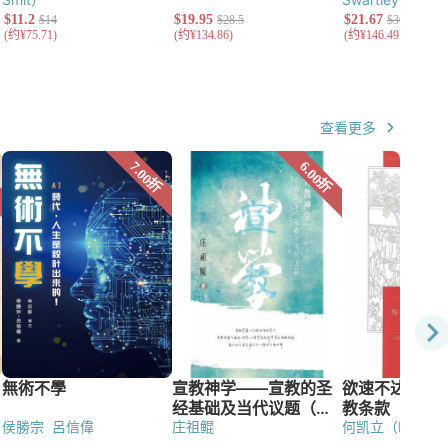
（Sarah E. Hol
查看更多
侯勝宗
呂信偉
庄祖鲲
何凯立（Herbert