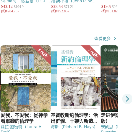
Selman）
魏茲曼（D. J.
翰·斯托得（John R. W.
Wiseman）
柯德纳
Stott）
顾韦恩（Wayne
（Derek Kidner）
包德雯
Grudem）
柯鲁斯（Colin
（Joyce G. Baldwin）
汤
G. Kruse）
格林（Michael
普森（J. A. Thompson）
Green）
马歇尔（I.
伊顿（Michael A.
Howard Marshall）
赖特
Eaton）
高雅伦（Alan
（N. T. Wright）
富克斯
Cole）
泰勒（John B.
（Francis Foulkes）
高雅
查看更多
Taylor）
赫伯特（David
伦（Alan Cole）
古特立
Allen Hubbard）
莫德
（Donald Guthrie）
穆尔
（Alec Motyer）
昆达
（Douglas J. Moo）
法兰
（Arthur E. Cundall）
莫
士（R. T. France）
马挺
理斯（Leon Morris）
哈里
（Ralph P. Martin）
逊（R. K. Harrison）
安德
生（Francis I.
Andersen）
希斯
（Richard Hess）
贝克
（David W. Baker）
温汉
（Gordon J. Wenham）
亚历山大（T. Desmond
Alexander）
华奇（Bruce
K. Waltke）
卡洛德（G.
Lloyd Carr）
蘿拉·施密特（Laura A.
海斯（Richard B. Hays）
宋凯思（Keith E.
Smit）
Swartley）
萨拉