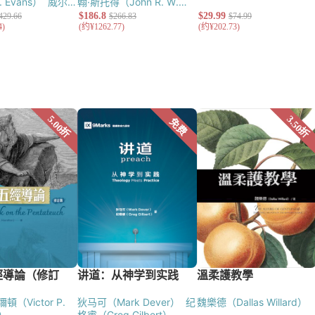
. Evans）
威尔克
翰·斯托得（John R. W.
l Wilcock）
莫德
Stott）
保罗·巴尼特（Paul
otyer）
华勒斯
Barnett）
布瑞蒙
 S. Wallace）
布
（Raymond Brown）
莫
ymond
德（Alec Motyer）
米尔恩
柯德纳（Derek
（Bruce Milne）
威尔克
费尔（Bob
（Michael Wilcock）
格林
弗斯（David G.
（Michael Green）
殷格
特（Christopher
里（Donald English）
ight）
亚金森
Atkinson）
包德
 G. Baldwin）
ry Webb）
普瑞
 Prior）
罗丝玛
Rosemary A.
提伯 （Derek J.
彼得‧亚当
 Adam）
布里杰
 Bridger）
格莱
m Gledhill）
（Victor P.
狄马可（Mark Dever）
纪
魏樂德（Dallas Willard）
n）
格睿（Greg Gilbert）