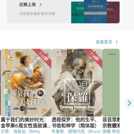
查看更多
贝蒂．海森加（Betty
布鲁斯．朗根内克（Bruce
保羅·希伯特（Paul