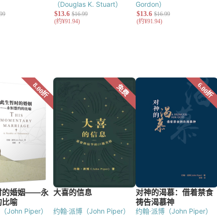
（Douglas K. Stuart）
Gordon）
John Piper）
约翰·派博（John Piper）
约翰·派博（John Piper）