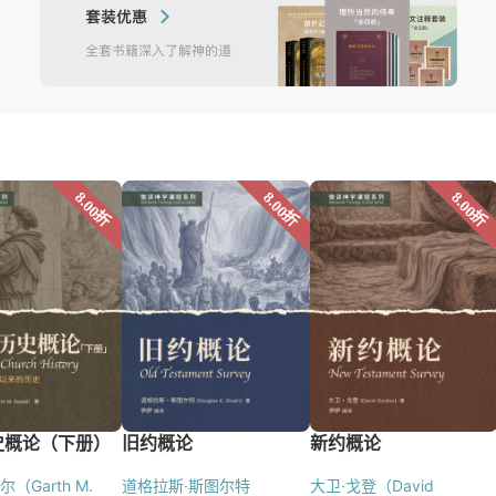
（Garth M.
道格拉斯·斯图尔特
大卫·戈登（David