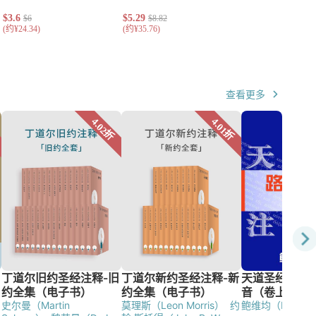
查看更多
史尔曼（Martin
莫理斯（Leon Morris）
约
鲍维均（David W