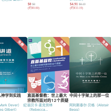
a Rainey）
鲍伯·
ob DeMoss）
rk Dever）
纪
丽贝卡·麦克劳林
阿利斯泰尔·贝格（Alistair
 Gilbert）
（Rebecca
Begg）