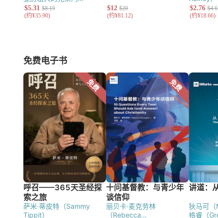
（Clement of
（Barbar
Alexandria）
塔提安
迪摩西（B
（Tatian）
德尔图良
（Tertullian）
奥利金
（Origen）
奥古斯丁
（Augustine of Hippo）
免费电子书
萨米·蒂皮特（Sammy
丽贝卡·麦克劳林
狄马可（Ma
Tippit）
（Rebecca
格睿（Greg