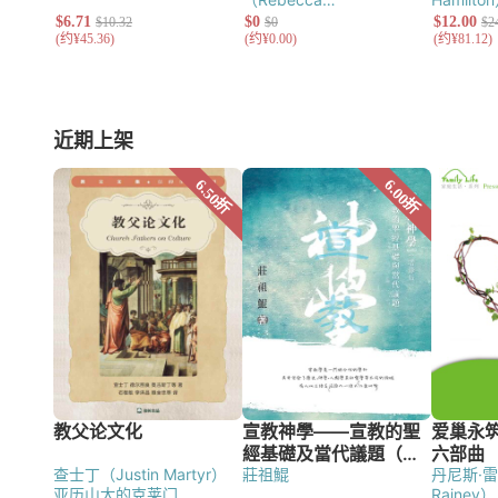
格莱德希尔（Tom
Harrison）
安德生
McLaughlin）
Gledhill）
（Francis I. Andersen）
希斯（Richard Hess）
贝
克（David W. Baker）
温
汉（Gordon J.
Wenham）
亚历山大（T.
Desmond Alexander）
华
近期上架
奇（Bruce K. Waltke）
卡
洛德（G. Lloyd Carr）
查士丁（Justin Martyr）
莊祖鯤
丹尼斯·雷
亚历山大的克莱门
Rainey）