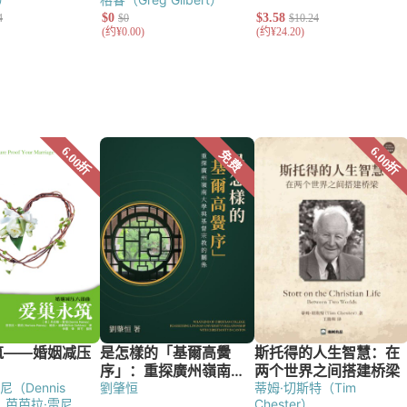
尼（Dennis
劉肇恒
蒂姆·切斯特（Tim
芭芭拉·雷尼
Chester）