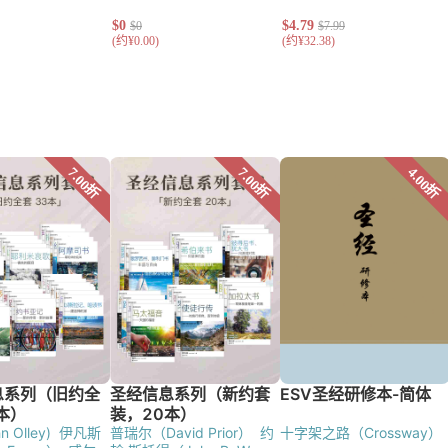
 Olley)
伊凡斯
普瑞尔（David Prior）
约
十字架之路（Crossway）