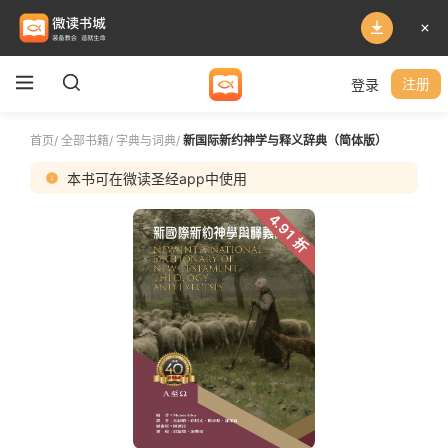
登录
注册
首页
/
全部书籍
/
字典与词典
/
新国际新约神学与释义辞典（简体版）
本书可在微读圣经app中使用
4.91 折