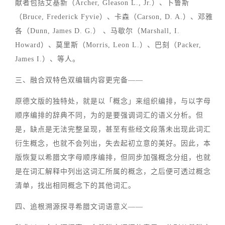
献者包括艾基新（Archer, Gleason L., Jr.）、卜鲁斯
（Bruce, Frederick Fyvie）、卡森（Carson, D. A.）、邓雅
各（Dunn, James D. G.） 、马歇尔（Marshall, I.
Howard）、莫里斯（Morris, Leon L.）、巴刻（Packer,
James I.）、等人。
三、融合双特色双编辑内容更完备——
原德文版的独特处，就是以「概念」来组织编排，与以字母
顺序编排的辞典不同，为的是要强调词汇的语义分析。但
是，缺点是无法完整呈现，甚至有些经文段落未出现此词汇
衍生概念，也就不会列出，失去起初立意的美好。因此，本
版恢复以希腊文字母顺序编排，但同步加强概念分组，也就
是在词汇解释中列出这词汇所属的概念，之后便可透过概念
清单，找出相同概念下的其他词汇。
四、追根溯源探寻希腊文词语意义——