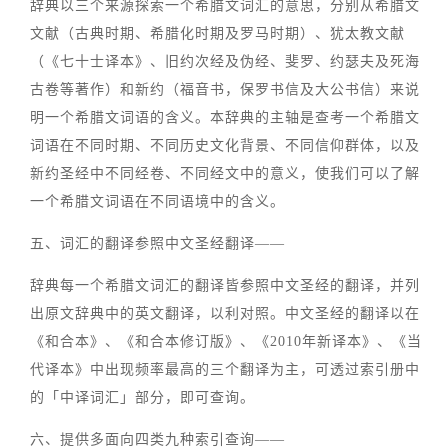
辞典以三个来源探索一个希腊文词汇的意思，分别从希腊文
文献（古典时期、希腊化时期及罗马时期）、犹太教文献
（《七十士译本》、旧约次经及伪经、斐罗、约瑟夫及死海
古卷等著作）和新约（福音书，保罗书信及大公书信）来说
明一个希腊文词语的含义。本辞典的主轴是查考一个希腊文
词语在不同时期、不同历史文化背景、不同信仰群体，以及
新约圣经中不同经卷、不同经文中的意义，使我们可以了解
一个希腊文词语在不同语境中的含义。
五、词汇的翻译参照中文圣经翻译——
辞典每一个希腊文词汇的翻译皆参照中文圣经的翻译，并列
出原文辞典中的英文翻译，以利对照。中文圣经的翻译以在
《和合本》、《和合本修订版》、《2010年新译本》、《当
代译本》中出现频率最高的三个翻译为主，可透过索引册中
的「中译词汇」部分，即可查询。
六、提供多面向四类九种索引查询——