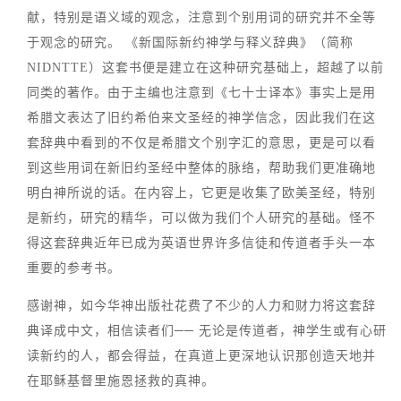
献，特别是语义域的观念，注意到个别用词的研究并不全等
于观念的研究。 《新国际新约神学与释义辞典》（简称
NIDNTTE）这套书便是建立在这种研究基础上，超越了以前
同类的著作。由于主编也注意到《七十士译本》事实上是用
希腊文表达了旧约希伯来文圣经的神学信念，因此我们在这
套辞典中看到的不仅是希腊文个别字汇的意思，更是可以看
到这些用词在新旧约圣经中整体的脉络，帮助我们更准确地
明白神所说的话。在内容上，它更是收集了欧美圣经，特别
是新约，研究的精华，可以做为我们个人研究的基础。怪不
得这套辞典近年已成为英语世界许多信徒和传道者手头一本
重要的参考书。
感谢神，如今华神出版社花费了不少的人力和财力将这套辞
典译成中文，相信读者们── 无论是传道者，神学生或有心研
读新约的人，都会得益，在真道上更深地认识那创造天地并
在耶稣基督里施恩拯救的真神。