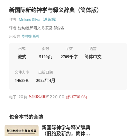
新国际新约神学与释义辞典（简体版）
作者
Moises Silva（总编辑）
译者
沈纺缎,邱昭文,陈家勋,邬霈霖
出版方
华神出版社
格式
页数
字数
语言
流式
5120页
2709千字
简体中文
文件大小
出版日期
14659K
2022年4月
$108.00
$220.00
电子书售价
(约¥730.08)
包含本书的套裝