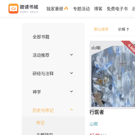
独家重磅
专题活动
博客
免费电子书
默认排序
全部书籍
价格
活动推荐
独家好书
作者推荐——约翰
注释书专区
编辑推荐
近期上架
免费电子书
套装优惠
研经与注释
注释
圣经语言
圣经神学
释经
综览
山眼
神学
世界基督教与