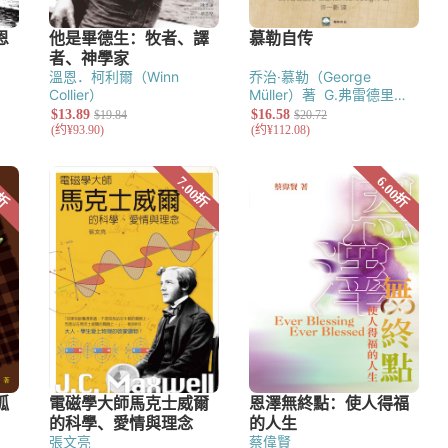
溫恩．柯利爾（Winn
乔治·慕勒（George
Collier）
Müller）著
G.弗雷德里克·
伯金（G.Fredric Bergin）
编
張文亮
蔡偉賢