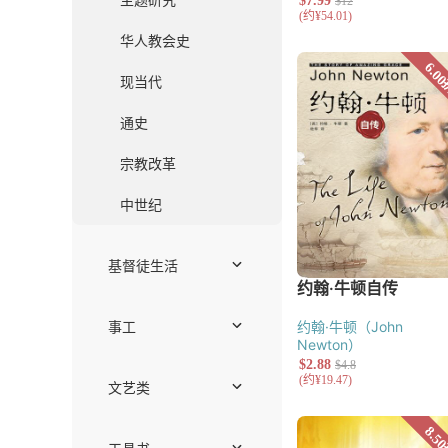
护教与文化研
伦理学
教牧神学
系统神学
历史神学
历史与传记
传记
主题研究
华人教会史
现当代
通史
宗教改革
中世纪
基督徒生活
见证
社会责任
约翰·牛顿（John
关系与家庭
Newton）
工作
灵命塑造
事工
崇拜、音乐与