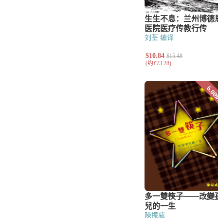
刘荃 编译
陳振威