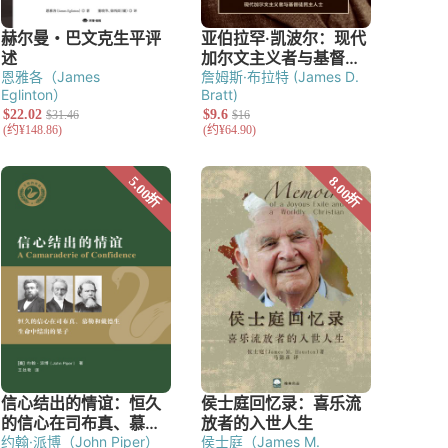
恩雅各（James
詹姆斯·布拉特 (James D.
Eglinton）
Bratt)
约翰·派博（John Piper）
侯士庭（James M.