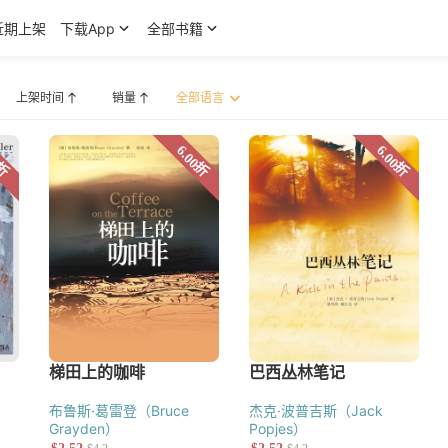
近期上架
下载App
全部书籍
上架时间
销量
·派博（John Piper）
布鲁斯·葛雷登（Bruce
杰克·波普吉斯（Jack
Grayden）
Popjes）
宣教研究