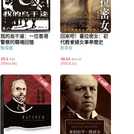
龔偉國
劉幸枝