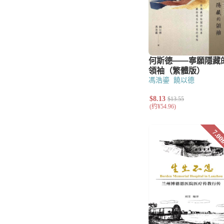
馮浩鎏
饒以德