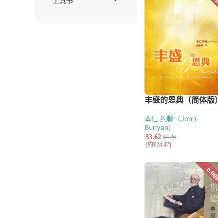
辅导
教会治理
讲道
基督教教育
小组与团契
门徒造就
福音布道
文艺类
儿童
青少年
诗歌
散文
本仁‧约翰（John
小说
Bunyan）
工具书
字典与词典