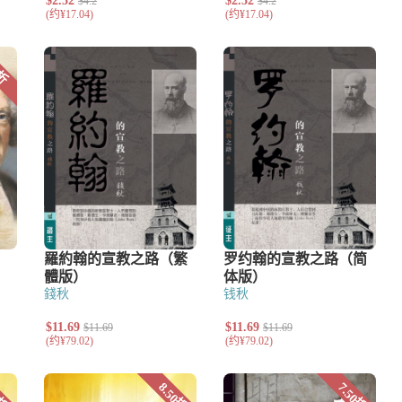
究
錢秋
钱秋
艺术