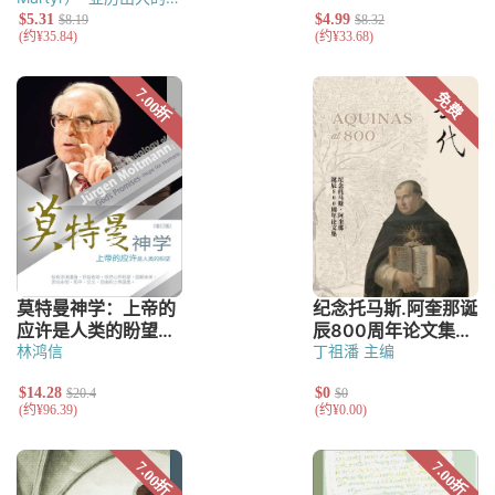
莱门（Clement of
Alexandria）
塔提安
（Tatian）
德尔图良
（Tertullian）
奥利金
（Origen）
奥古斯丁
（Augustine of
Hippo）
林鸿信
丁祖潘 主编