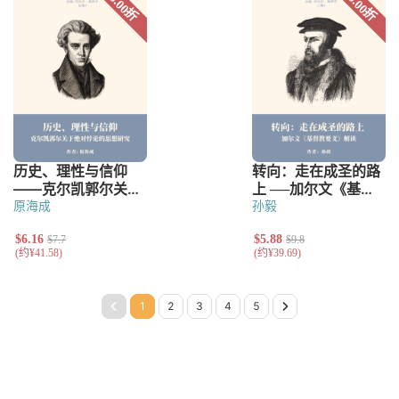
原海成
孙毅
Page 1
Page 2
Page 3
Page 4
Page 5
Next Page