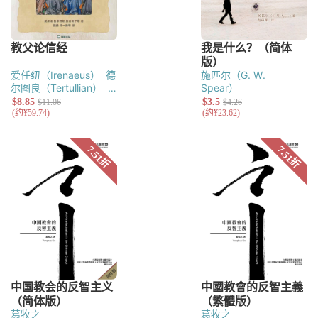
爱任纽（Irenaeus）
德
施匹尔（G. W.
尔图良（Tertullian）
Spear）
鲁菲努斯（Rufinus of
Aquileia）
克里索罗古
（Peter
Chrysologus）
安波罗
修（Ambrose）
奥古斯
丁（Augustine of
Hippo）
葛牧之
葛牧之