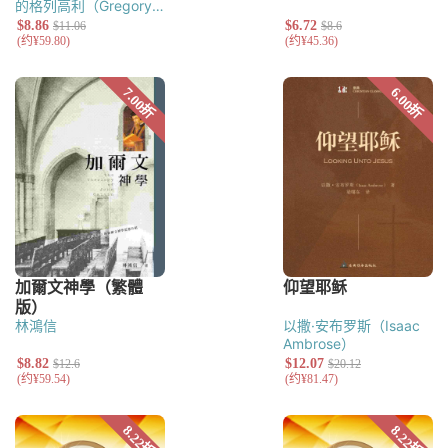
的格列高利（Gregory
of Nyssa）
认信者马克
西姆（Maximus the
Confessor）
德尔图良
（Tertullian）
西普里
安（Thascius Caecilius
Cyprianus）
希波的奥
古斯丁（Augustine of
Hippo）
林鴻信
以撒·安布罗斯（Isaac
Ambrose）