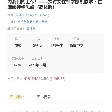
为我们的上帝！——探讨女性神学家凯瑟琳‧拉
库娜神学思维（简体版）
作者
张廷玉（Ting-Yu, Chang）
出版方
台湾基督教文艺出版社
其他语言版本
繁体版
格式
页数
字数
语言
流式
296页
131千字
简体中文
文件大小
出版日期
672K
2025年12月
$10.14
$13.50
电子书售价
(约¥68.55)
图书简介
图书目录