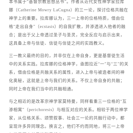
本书属于“基督宗教思想丛书”。作者从近代女性神学家拉库
娜（Catherine Mowry LaCugna）的三一论，探讨位格共融在
神学上的重要。拉库娜认为，三一上帝的位格特质，借由位
格“走出自身”（ecstasis）的自我扩散，并渗透进入他者的融
合；是出于父上帝透过圣子与圣灵，完全反应与启示出来，
这具备上帝与信徒、信徒与信徒之间的实践教义。
三一教义最终的目的，并非仅在上帝自身，更是基督徒生活
中的关系实践。拉库娜的位格神学，亟图拉近“一”与“三”的关
系，借由位格是共融关系的属性，进入上帝与被造者间的神
化奥秘，这就是上帝与我们的关系。不仅上帝自身的共融；
同时上帝在我们当中的共融相通。
与之相近的是改革宗神学家莫特曼，同样看重三一位格的“互
渗相寓”（perichoresis）与相互对应的关系。相较于两位神学
家，从位格关系、颂赞叙事、社会三一论的共融行动中，都
呈现许多异同理念。换言之，他们不约而同地，将三一上帝