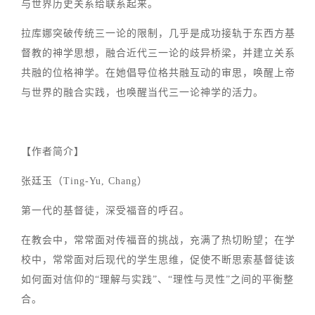
与世界历史关系给联系起来。
拉库娜突破传统三一论的限制，几乎是成功接轨于东西方基
督教的神学思想，融合近代三一论的歧异桥梁，并建立关系
共融的位格神学。在她倡导位格共融互动的审思，唤醒上帝
与世界的融合实践，也唤醒当代三一论神学的活力。
【作者简介】
张廷玉（Ting-Yu, Chang）
第一代的基督徒，深受福音的呼召。
在教会中，常常面对传福音的挑战，充满了热切盼望；在学
校中，常常面对后现代的学生思维，促使不断思索基督徒该
如何面对信仰的“理解与实践”、“理性与灵性”之间的平衡整
合。