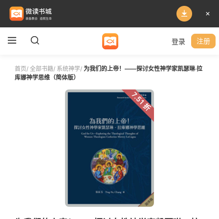
登录
注册
首页
/
全部书籍
/
系统神学
/
为我们的上帝！——探讨女性神学家凯瑟琳‧拉
库娜神学思维（简体版）
7.51 折