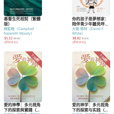
梅監務（Campbell
大衛·懷特（David F.
Naismith Moody）
White）