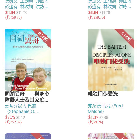
阮凱文
王觀惠
譚國才
阮凯文
王观惠
谭国才
彭盛有
林汶娟
洪詠茹
彭盛有
林汶娟
洪咏茹
黃麗慧
黄丽慧
史蒂芬妮‧胡巴赫
弗莱德·马龙 (Fred
（Stephanie O.
Malone)
Hubach）