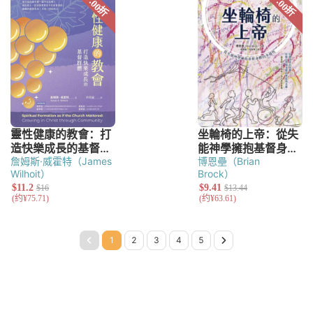
詹姆斯·威霍特（James
博恩壘（Brian
Wilhoit）
Brock）
Page 1
Page 2
Page 3
Page 4
Page 5
Next Page