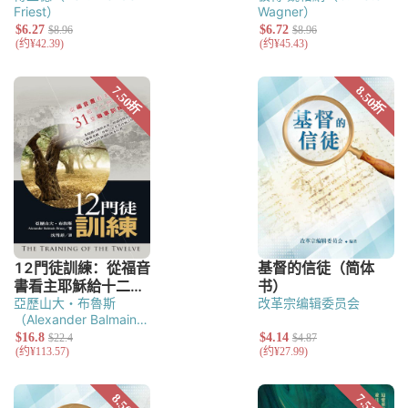
Friest）
Wagner）
亞歷山大・布魯斯
改革宗编辑委员会
（Alexander Balmain
Bruce）