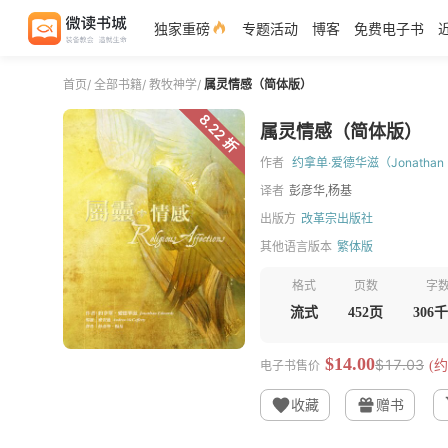
独家重磅
专题活动
博客
免费电子书
首页
/
全部书籍
/
教牧神学
/
属灵情感（简体版）
8.22 折
属灵情感（简体版）
作者
约拿单‧爱德华滋（Jonathan 
译者
彭彦华,杨基
出版方
改革宗出版社
其他语言版本
繁体版
格式
页数
字
流式
452页
306
$14.00
$17.03
电子书售价
(约
收藏
赠书