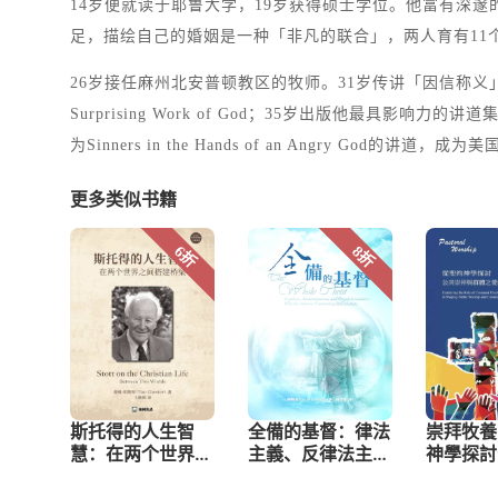
14岁便就读于耶鲁大学，19岁获得硕士学位。他富有深邃
足，描绘自己的婚姻是一种「非凡的联合」，两人育有11
26岁接任麻州北安普顿教区的牧师。31岁传讲「因信称义」的道，
Surprising Work of God；35岁出版他最具影响力
为Sinners in the Hands of an Angry God的
更多类似书籍