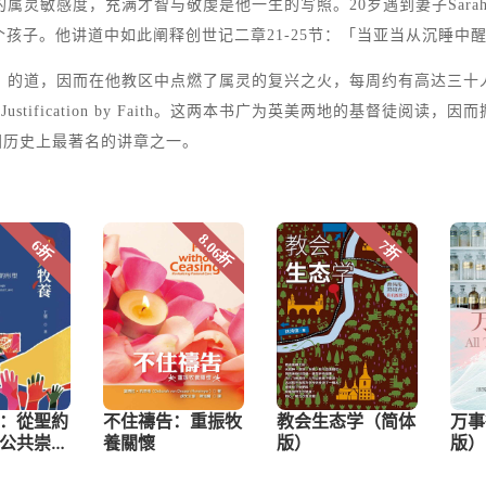
的属灵敏感度，充满才智与敬虔是他一生的写照。20岁遇到妻子Sar
个孩子。他讲道中如此阐释创世记二章21-25节：「当亚当从沉睡
因而在他教区中点燃了属灵的复兴之火，每周约有高达三十人归信基督。34岁，撰
的讲道集Justification by Faith。这两本书广为英美两地的基督徒
讲道，成为美国历史上最著名的讲章之一。