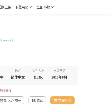
近期上架
下载App
全部书籍
Edwards）
数
语言
文件大小
出版日期
千字
简体中文
1183K
2016年8月
¥94.64)
加入购物车
试读
立即购买