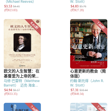
（Michael Reeves）
W. Stott）
马修·巴雷特（Matthew
约翰·斯托得（John R.
Barrett）
迈克·海金
W. Stott）
（Michael A. G.
HayKin）