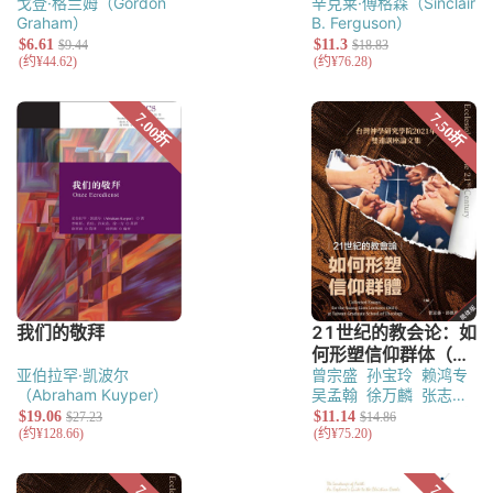
戈登·格兰姆（Gordon
辛克莱·傅格森（Sinclair
Graham）
B. Ferguson）
亚伯拉罕·凯波尔
曾宗盛
孙宝玲
赖鸿专
（Abraham Kuyper）
吴孟翰
徐万麟
张志伟
（以撒．瓦历斯）
陈宽
义
陈尚仁
蔡慈伦
林汶
娟