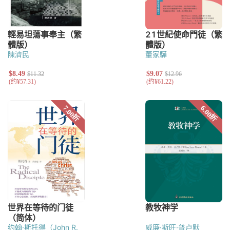
陳濟民
董家驊
约翰·斯托得（John R.
威廉·斯旺·普卢默