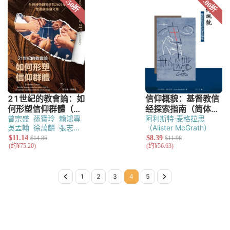
曾宗盛
孫寶玲
賴鴻專
阿利斯特·麦格拉思
吳孟翰
徐萬麟
張志偉
（Alister McGrath）
（以撒．瓦歷斯）
陳寬
義
陳尚仁
蔡慈倫
林汶
娟
Previous Page
Page 1
Page 2
Page 3
Page 4
Page 5
Next Page