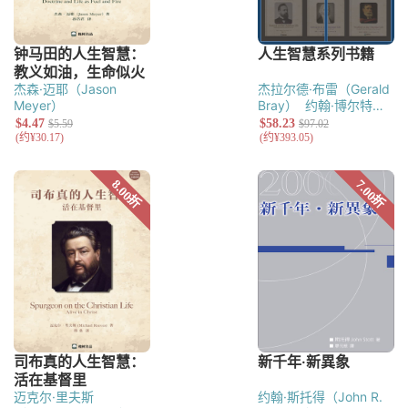
杰森·迈耶（Jason
杰拉尔德·布雷（Gerald
Meyer）
Bray）
约翰·博尔特
（John Bolt）
史蒂芬·
尼科尔斯 （Stephen
J.Nichols）
山姆·斯托
姆斯（Sam Storms）
弗雷德·桑德斯（Fred
Sanders）
杰森·迈耶
（Jason Meyer）
乔·
里格尼（Joe
Rigney）
托尼·赖因克
（Tony Reinke）
迈克尔·里夫斯
约翰·斯托得（John R.