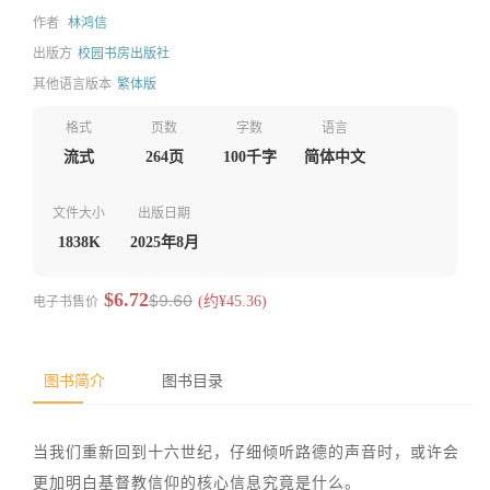
作者
林鸿信
出版方
校园书房出版社
其他语言版本
繁体版
格式
页数
字数
语言
流式
264页
100千字
简体中文
文件大小
出版日期
1838K
2025年8月
$6.72
$9.60
电子书售价
(约¥45.36)
图书简介
图书目录
当我们重新回到十六世纪，仔细倾听路德的声音时，或许会
更加明白基督教信仰的核心信息究竟是什么。