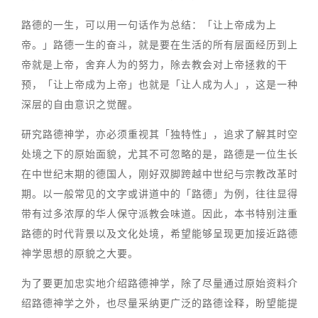
路德的一生，可以用一句话作为总结：「让上帝成为上
帝。」路德一生的奋斗，就是要在生活的所有层面经历到上
帝就是上帝，舍弃人为的努力，除去教会对上帝拯救的干
预，「让上帝成为上帝」也就是「让人成为人」，这是一种
深层的自由意识之觉醒。
研究路德神学，亦必须重视其「独特性」，追求了解其时空
处境之下的原始面貌，尤其不可忽略的是，路德是一位生长
在中世纪末期的德国人，刚好双脚跨越中世纪与宗教改革时
期。以一般常见的文字或讲道中的「路德」为例，往往显得
带有过多浓厚的华人保守派教会味道。因此，本书特别注重
路德的时代背景以及文化处境，希望能够呈现更加接近路德
神学思想的原貌之大要。
为了要更加忠实地介绍路德神学，除了尽量通过原始资料介
绍路德神学之外，也尽量采纳更广泛的路德诠释，盼望能提