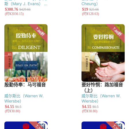
斯（Mary J. Evans）
Cheung）
威爾克（Michael
Wilcock）
莫德（Alec
Motyer）
華勒斯
（Ronald S.
Wallace）
布瑞蒙
（Raymond Brown）
柯德納（Derek
Kidner）
費爾（Bob
Fyall）
弗斯（David G.
Firth）
莱特
（Christopher J. H.
Wright）
亞金森
（David Atkinson）
包
德雯（Joyce G.
Baldwin）
韋伯（Barry
Webb）
普瑞爾
（David Prior）
罗丝玛
威尔斯比（Warren W.
威尔斯比（Warren W.
莉‧尼克逊（Rosemary
Wiersbe）
Wiersbe）
A. Nixon）
提伯
（Derek J. Tidball）
彼得‧亞當（Peter
Adam）
布里傑
（Gordon Bridger）
格
萊德希爾（Tom