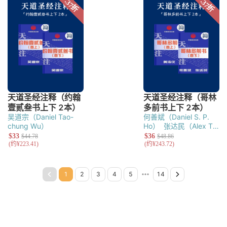
吴道宗（Daniel Tao-
何善斌（Daniel S. P.
chung Wu）
Ho）
张达民（Alex T.
M. Cheung）
黄浩仪
（Kasper H. Y.
Wong）
Page 1
Page 2
Page 3
Page 4
Page 5
Page 6
Page 7
Page 8
Page 