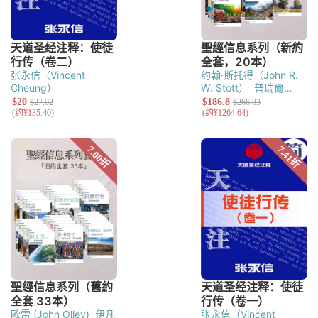
张永信（Vincent
约翰·斯托得（John R.
Cheung）
W. Stott）
普瑞爾
（David Prior）
保羅·
巴尼特（Paul
Barnett）
布瑞蒙
（Raymond Brown）
莫德（Alec Motyer）
米爾恩（Bruce
Milne）
威爾克
（Michael Wilcock）
格林（Michael
Green）
殷格里
（Donald English）
歐雷 (John Olley)
伊凡
张永信（Vincent