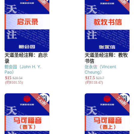
Gledhill）
鲍会园（John H. Y.
张永信（Vincent
Pao）
Cheung）