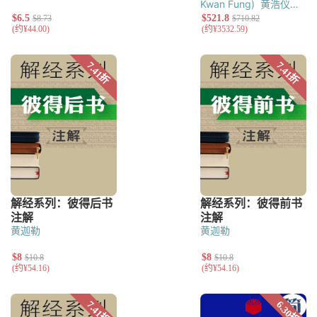
Kwan Fung)
黄浩仪
（Kasper H. Y.
Wong）
鲍会园
（John. H. Pao）
吴道
宗（Daniel Tao-chung
Wu）
何善斌（Daniel
S. P. Ho）
张达民
（Alex T. M.
Cheung）
张永信
（Vincent Cheung）
张略（Luke
Cheung）
陈济民
（Che Bin Tan）
黎惠
康（Warren W. H.
Lai）
岑绍麟（Shiu-lun
Shum）
梁康民
（Daniel H. M.
Leung）
钟志邦
黄迦勒
黄迦勒
（Choong Chee
Pang）
鲍维均（David
W. Pao）
黄鸿兴
（Hoong-hing
Wong）
叶雅莲（Emily
Y. Wang）