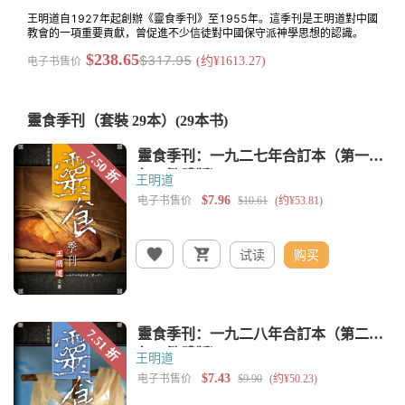
王明道自1927年起創辦《靈食季刊》至1955年。這季刊是王明道對中國
教會的一項重要貢獻，曾促進不少信徒對中國保守派神學思想的認識。
$238.65
$317.95
电子书售价
(约¥1613.27)
靈食季刊（套裝 29本）
(29本书)
王明道
试读
购买
王明道