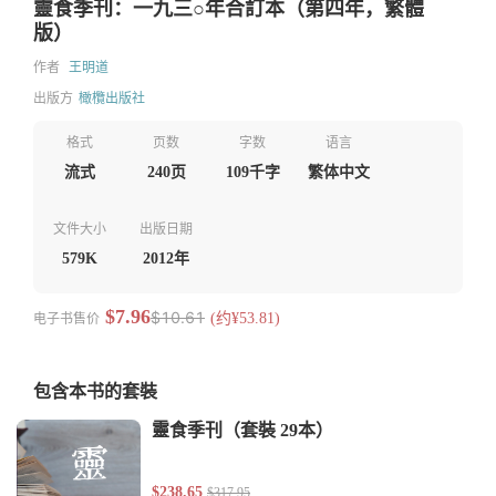
靈食季刊：一九三○年合訂本（第四年，繁體
版）
作者
王明道
出版方
橄欖出版社
格式
页数
字数
语言
流式
240页
109千字
繁体中文
文件大小
出版日期
579K
2012年
$7.96
$10.61
电子书售价
(约¥53.81)
包含本书的套裝