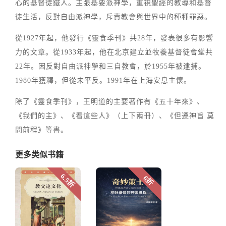
心的基督徒鐵人。主張基要派神學，重視聖經的教導和基督
徒生活，反對自由派神學，斥責教會與世界中的種種罪惡。
從1927年起，他發行《靈食季刊》共28年，發表很多有影響
力的文章。從1933年起，他在北京建立並牧養基督徒會堂共
22年。因反對自由派神學和三自教會，於1955年被逮捕。
1980年獲釋，但從未平反。1991年在上海安息主懷。
除了《靈食季刊》，王明道的主要著作有《五十年來》、
《我們的主》、《看這些人》（上下兩冊）、《但遵神旨 莫
問前程》等書。
更多类似书籍