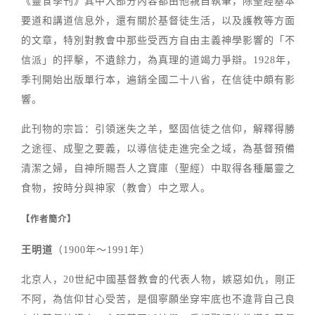
《靈食季刊》其中大部分內容都由他親自執筆，除聖經基本
要道和講道信息外，還有關於基督徒生活，以及護教等方面
的文章，特別對教會中那些受西方自由主義神學影響的「不
信派」的抨擊，不遺餘力，為真理的道竭力爭辯。1928年，
季刊開始出版單行本，遍銷全國二十八省，在信徒中頗有影
響。
此刊物的宗旨：引領迷失之羊，堅固信徒之信仰，解釋得勝
之途徑、成聖之要義，以導信徒走進完全之域，為基督預備
清潔之婦，自神所賜吾人之寶庫（聖經）中取得各種屬靈之
食物，按時分與神家（教會）中之眾人。
【作者簡介】
王明道
（1900年～1991年）
北京人，20世紀中國基督教會的代表人物，嫉惡如仇，剛正
不阿，為信仰甘心受苦，是個寧願坐穿牢底也不違背自己良