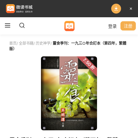
登录
注册
首页
/
全部书籍
/
历史神学
/
靈食季刊：一九三○年合訂本（第四年，繁體
版）
7.50 折