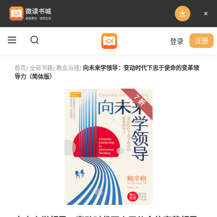
登录
注册
首页
/
全部书籍
/
教会治理
/
向未来学领导：变动时代下忠于使命的变革领
导力（简体版）
7 折