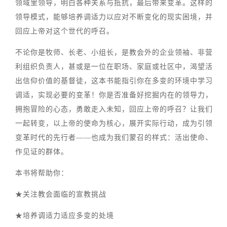
领域里领导，明白各种关系与抵抗，最后带来变革。这样的
领导模式，能够培养调适力以应对不断变化的现实困境，并
回应上帝对这个世代的呼召。
不论你是牧师、长老、小组长，是教会外的企业领袖、非营
利组织负责人，甚或是一位在职场、家庭或社区中，渴望活
出信仰价值的基督徒，这本书能指引你在多变的环境中学习
调适，实现必要的变革！你是否准备好挖掘内在的领导力，
拥抱冒险的心态，勇敢走入未知，回应上帝的呼召？让我们
一起转变，以上帝的使命为核心，展开实际行动，成为引领
变革时代的先行者——也成为我们蒙召的样式：活出使命、
作见证的群体。
本书将帮助你：
★关注教会面临的宣教挑战
★培养调适力适应多变的处境