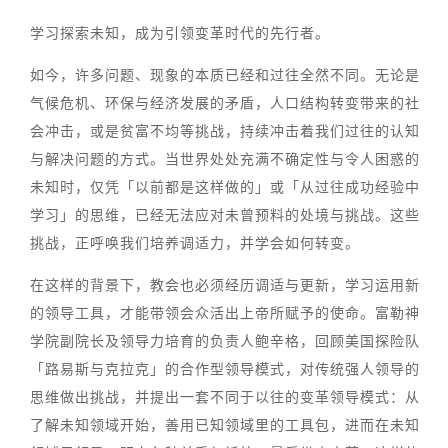
学习探索未知，成为引领变革时代的先行者。
如今，许多问题、现象的本质已经和过往全然不同。无论是
气候危机、环保与经济发展的矛盾，人口结构转变带来的社
会冲击，或是贫富不均等挑战，持续冲击着我们过往的认知
与解决问题的方式。当世界处处充满不确定性与令人困惑的
未知时，仅凭「以前都是这样做的」或「从过往成功经验中
学习」的思维，已经无法应对未曾预料的处境与挑战。这些
挑战，正呼唤我们培养调适力，并学会如何转变。
在这样的背景下，教会也必须经历调适与更新，学习运用新
的领导工具，才能带领会众活出上帝所赋予的使命。富勒神
学院副院长及领导力培育的负责人鲍辛格，回顾美国探险队
「路易斯与克拉克」的合作型领导模式，对传统强人领导的
思维做出挑战，并提出一套不同于以往的变革领导模式：从
了解未知领域开始，善用已知领域里的工具包，进而在未知