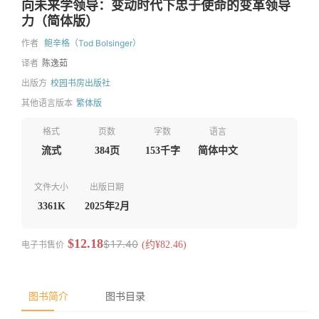
向未来学领导：变动时代下忠于使命的变革领导
力（简体版）
作者
鲍辛格（Tod Bolsinger）
译者
陈逸茹
出版方
校园书房出版社
其他语言版本
繁体版
格式
页数
字数
语言
流式
384页
153千字
简体中文
文件大小
出版日期
3361K
2025年2月
$12.18
$17.40
电子书售价
(约¥82.46)
图书简介
图书目录