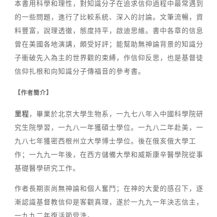
本書用科學和理性，對知識分子在追求信仰過程中最常遇到
的一些問題，進行了比較系統、深入的討論。文筆流暢，資
料豐富，說理透徹，態度持平，啟迪思維。書中各章的信息
曾在美國各地演講，頗受好評；能幫助無神論背景的知識分
子衝破先入為主的世界觀的束縛，作信仰反思，也是基督徒
信仰扎根和向知識分子傳福音的參考書。
【作者簡介】
里程
，畢業於北京大學生物系，一九七八年入中國科學院研
究生院學習，一九八一年獲碩士學位。一九八二年赴美，一
九八七年獲密西根州立大學博士學位。後在俄亥俄大學工
作；一九九一年後，在西方儲備大學和威斯康辛醫學院從事
基礎醫學研究工作。
作者長期崇尚無神論和個人奮鬥；在神的大愛的感召下，逐
漸認識基督教信仰是客觀真理，遂於一九九一年決志信主，
一九九二年復活節受洗。