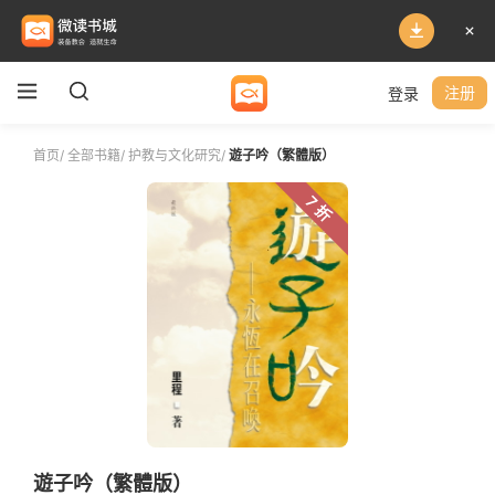
登录
注册
首页
/
全部书籍
/
护教与文化研究
/
遊子吟（繁體版）
7 折
遊子吟（繁體版）