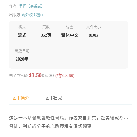
作者
里程（馮秉誠）
出版方
海外校園機構
格式
页数
语言
文件大小
流式
352页
繁体中文
810K
出版日期
2020年
$3.50
$5.00
电子书售价
(约¥23.66)
图书简介
图书目录
这是一本基督教護教性書籍。作者來自北京，赴美後成為基
督徒，對知識分子的心路歷程有深切體察。