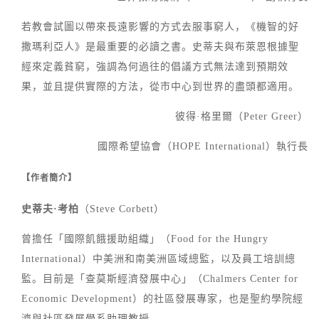
若教會試圖以帶來長遠影響的方式去服事窮人，《機智的好
撒瑪利亞人》是最重要的必讀之書。史蒂夫與布萊恩根據聖
經來定義貧窮，強調為何過往的倡議方式無法達到預期效
果，並且提供實際的方法，從市中心到世界的盡頭都適用。
彼得·格里爾（Peter Greer）
國際希望協會（HOPE International）執行長
【作者簡介】
史蒂夫·考柏
（Steve Corbett）
曾擔任「國際飢餓援助組織」（Food for the Hungry
International）中美洲和南美洲區域總監，以及員工培訓總
監。目前是「查莫斯經濟發展中心」（Chalmers Center for
Economic Development）的社區發展專家，也是聖約學院經
濟與社區發展學系助理教授。