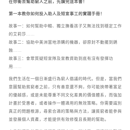
在你衝去幫助窮人之前，先讀完這本書！
第一本教你如何投入助人及短宣事工的實踐手冊！
故事一：如何幫助中輟、獨立撫養孩子又無法找到穩定工作
的艾莉莎……
故事二：協助中美洲當地添購的機器，卻原封不動擺到銹
蝕……
故事三：會眾質疑短宣隊及宣教資助到底有沒有發揮功
用……
我們生活在一個日漸盛行為窮人倡議的時代。但是，當我們
意圖幫助貧窮者之前，只有善意還不夠，你可能挾帶著富足
的優越感，或是未能尊重不同文化差異的價值體系，而強加
計畫於受惠者，或者操作一體適用的無效策略。你需要識別
真正的問題根源，尋索合適的策略與方法，讓貧窮者能參與
並發展個人資產，才能提供有效修復且長期的幫助。