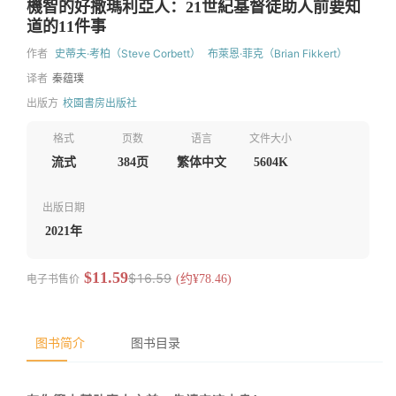
機智的好撒瑪利亞人：21世紀基督徒助人前要知
道的11件事
作者
史蒂夫·考柏（Steve Corbett）
布萊恩·菲克（Brian Fikkert）
译者
秦蕴璞
出版方
校園書房出版社
格式
页数
语言
文件大小
流式
384页
繁体中文
5604K
出版日期
2021年
$11.59
$16.59
电子书售价
(约¥78.46)
图书简介
图书目录