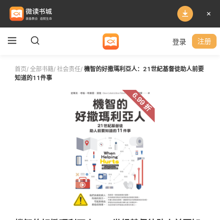
登录
注册
首页
/
全部书籍
/
社会责任
/
機智的好撒瑪利亞人：21世紀基督徒助人前要
知道的11件事
6.99 折