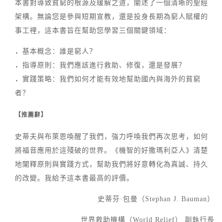
本書對導致貧窮的根源及緩解之道，闡述了一個清晰的聖經
架構。無論您是參與短期宣教，還是投身長期為窮人賦權的
事工裡，這本書旨在幫助您學習三個關鍵領域：
．
基本概念：誰是窮人？
．
指導原則：我們應該進行救助、修復，還是發展？
．
實踐策略：我們如何才能有效地幫助國內與海外的貧窮
者？
【推薦辭】
史蒂夫與布萊恩喚醒了我們，強力呼喚我們再次思考，如何
將福音應用於這殘破的世界。《機智的好撒瑪利亞人》清楚
地闡釋原則與實踐方式，幫助我們將好意轉化為真誠、持久
的改變。我給予這本書最高的評價。
史蒂芬·包曼（Stephan J. Bauman）
世界救助機構（World Relief） 副執行長