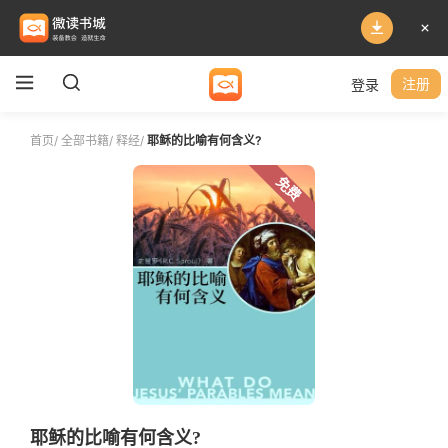
登录
注册
首页
/
全部书籍
/
释经
/
耶稣的比喻有何含义?
免费
耶稣的比喻有何含义?