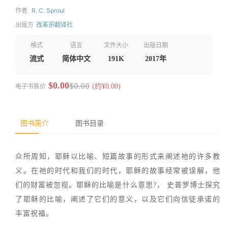
作者
R. C. Sproul
出版方
改革宗翻译社
格式
语言
文件大小
出版日期
流式
简体中文
191K
2017年
$0.00
$0.00
电子书售价
(约¥0.00)
图书简介
图书目录
众所周知，耶稣以比喻、短篇故事的形式来阐述祂的许多教
义。在祂的时代和我们的时代，耶稣的故事经常被误解，他
们的财富被忽视。耶稣的比喻是什么意思?， 史普罗博士探究
了耶稣的比喻，阐述了它们的意义，以及它们向信徒承诺的
丰富祝福。