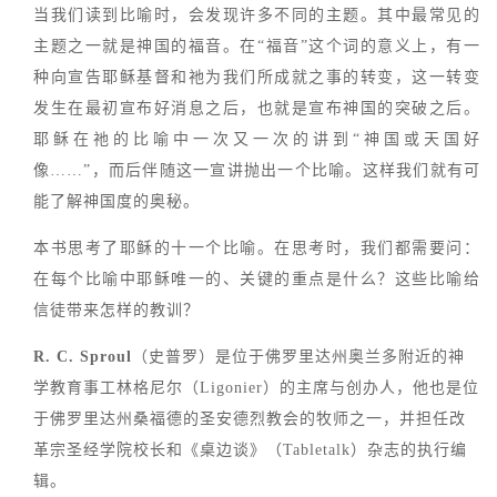
当我们读到比喻时，会发现许多不同的主题。其中最常见的
主题之一就是神国的福音。在“福音”这个词的意义上，有一
种向宣告耶稣基督和祂为我们所成就之事的转变，这一转变
发生在最初宣布好消息之后，也就是宣布神国的突破之后。
耶稣在祂的比喻中一次又一次的讲到“神国或天国好
像……”，而后伴随这一宣讲抛出一个比喻。这样我们就有可
能了解神国度的奥秘。
本书思考了耶稣的十一个比喻。在思考时，我们都需要问：
在每个比喻中耶稣唯一的、关键的重点是什么？这些比喻给
信徒带来怎样的教训？
R. C. Sproul
（史普罗）是位于佛罗里达州奥兰多附近的神
学教育事工林格尼尔（Ligonier）的主席与创办人，他也是位
于佛罗里达州桑福德的圣安德烈教会的牧师之一，并担任改
革宗圣经学院校长和《桌边谈》（Tabletalk）杂志的执行编
辑。