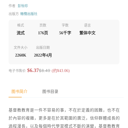
作者
彭怡珍
出版方
橄欖出版社
格式
页数
字数
语言
流式
176页
56千字
繁体中文
文件大小
出版日期
2260K
2022年4月
$6.37
$8.49
电子书售价
(约¥43.06)
图书简介
图书目录
基督教教育是一件不容易的事，不在於定義的困難，也不在
於內容的複雜，更多是在於其範圍的廣泛，信仰群體成長的
過程漫長，以及每個時代學習模式不斷的演變，基督教教育