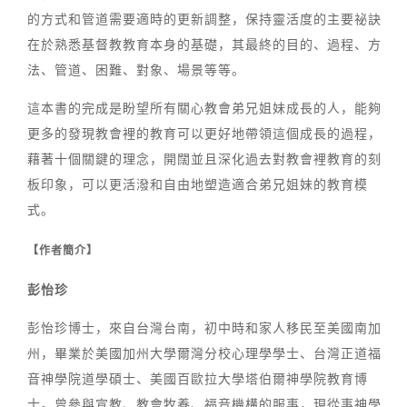
的方式和管道需要適時的更新調整，保持靈活度的主要祕訣
在於熟悉基督教教育本身的基礎，其最終的目的、過程、方
法、管道、困難、對象、場景等等。
這本書的完成是盼望所有關心教會弟兄姐妹成長的人，能夠
更多的發現教會裡的教育可以更好地帶領這個成長的過程，
藉著十個關鍵的理念，開闊並且深化過去對教會裡教育的刻
板印象，可以更活潑和自由地塑造適合弟兄姐妹的教育模
式。
【作者簡介】
彭怡珍
彭怡珍博士，來自台灣台南，初中時和家人移民至美國南加
州，畢業於美國加州大學爾灣分校心理學學士、台灣正道福
音神學院道學碩士、美國百歐拉大學塔伯爾神學院教育博
士。曾參與宣教、教會牧養、福音機構的服事，現從事神學