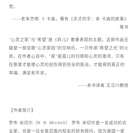
觉。
——老本杰明· S·卡森，著有《天才的手：本·卡森的故事》
等书
“心灵之家”与“希望”是《弃儿》着重表现的主题。这部作品无
疑是一部讴歌“心灵家园”的交响乐，一只传递“希望之光”的火
炬。在作者心目中，“家”是孤儿的归宿和心灵的港湾，只有
在那里才能使心灵的创伤得到完全的医治，才能得到真正的
幸福、满足和平安。
——本书译者 王汉川教授
【作者简介】
罗布·米切尔（R. B. Mitchell） 罗布·米切尔是一名成功的实
业家，也是一位全美范围内知名的财务顾问，现为美国一家