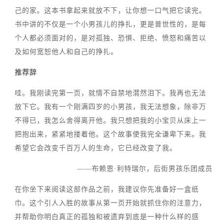
己的家。这本书拿起来就放不下，让你想一口气把它读完。
书中讲的不仅是一个小男孩儿的挣扎，更是普世性的，是每
个人都必须面对的，是对孤独、恐惧、拒绝、愤怒和痛苦以
及如何宽恕他人和自己的挣扎。
推荐辞
哇。我刚读完第一页，就情不自禁地潸然泪下。我再也无法
放下它。我有一个刚满四岁的小男孩，我无法想象，除非万
不得已，我怎么舍得离开他。我只想把我的小宝贝从床上一
把抱出来，紧紧地搂着他。这个故事使我完全谦卑下来。我
希望它会改变千百万人的生命，它已经改变了我。
——布赖恩·利特瑞尔，后街男孩乐团成员
在你坐下来阅读这部作品之前，我建议你先准备好一盒纸
巾。这个引人入胜的故事从第一页开始就抓住你的注意力，
并帮助你明白真正的孤独和被遗弃到底是一种什么样的感