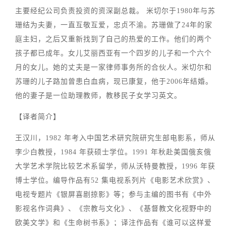
主要经纪公司负责投资的资深副总裁。 米切尔于1980年与苏
珊结为夫妻，一直互敬互爱，忠贞不渝。苏珊做了24年的家
庭主妇，之后又重新找到了自己的热爱的工作。他们的两个
孩子都已成年。女儿艾丽西亚有一个四岁的儿子和一个六个
月的女儿。她的丈夫是一家律师事务所的合伙人。米切尔和
苏珊的儿子路加曾患白血病，现已康复，他于2006年结婚。
他的妻子是一位助理教师，教移民子女学习英文。
【译者简介】
王汉川，1982 年考入中国艺术研究院研究生部电影系，师从
李少白教授，1984 年获硕士学位。1991 年秋赴美国俄亥俄
大学艺术学院比较艺术系留学，师从沃特曼教授，1996 年获
博士学位。编导作品有52 集电视系列片《电影艺术欣赏》、
电视专题片《银屏喜剧掠影》等；参与主编的图书有《中外
影视名作词典》、《宗教与文化》、《基督教文化视野中的
欧美文学》和《生命树书系》；译注作品有《谁可以这样爱