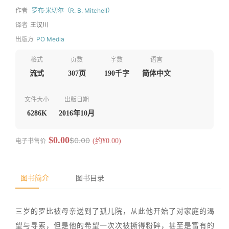
作者
罗布·米切尔（R. B. Mitchell）
译者
王汉川
出版方
PO Media
格式
页数
字数
语言
流式
307页
190千字
简体中文
文件大小
出版日期
6286K
2016年10月
$0.00
$0.00
电子书售价
(约¥0.00)
图书简介
图书目录
三岁的罗比被母亲送到了孤儿院，从此他开始了对家庭的渴
望与寻索，但是他的希望一次次被撕得粉碎，甚至是富有的