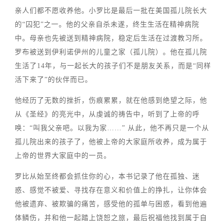
亲人们都不愿收养他。小罗比是最后一批在美国孤儿院长大
的“囚犯”之一。他的父亲自杀未遂，终生生活在精神病院
中。母亲也先被送到精神病院，稳定后生活在过渡教习所。
罗布被送到伊利诺伊州的儿童之家（孤儿院）。他在孤儿院
生活了14年，与一起长大的孩子们不是朋友关系，而是“同样
活下来了”的伙伴而已。
他经历了无数的挫折，伤痕累累，就在他感到绝望之际，他
从《圣经》的亮光中，从虔诚的祷告中，听到了上帝的呼
唤：“叫我父亲吧。以我为家……” 从此，他不再只是一个从
孤儿院出来的孩子了，他被上帝的大家庭所收养，成为属于
上帝的世界大家庭中的一员。
罗比从始至终都会抓住你的心，本书记录了他在孤独、迷
惑、感觉不被爱、寻找存在意义和价值上的挣扎，让你体会
他被遗弃、被欺骗的痛苦，感受他的孤单与困惑，看到他遍
体鳞伤，并和他一起踏上饶恕之旅，最后祝福他找到属于自