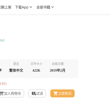
近期上架
下载App
全部书籍
ltz）
语言
文件大小
出版日期
字
繁体中文
422K
2019年2月
.01)
加入购物车
试读
立即购买