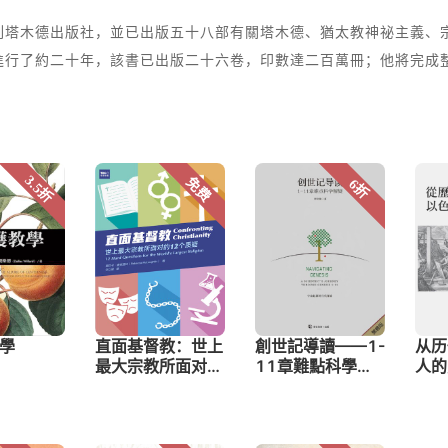
列塔木德出版社，並已出版五十八部有關塔木德、猶太教神祕主義、
行了約二十年，該書已出版二十六卷，印數達二百萬冊；他將完成整