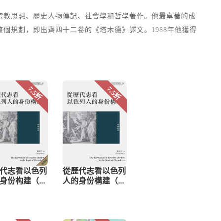
宗教思想、歷史人物傳記、社會學和哲學著作。他最卓著的成
個規劃，即出齊四十二卷的《塔木德》譯文。1988年他獲得