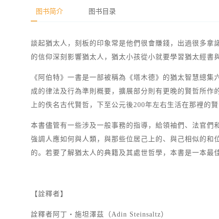
图书简介
图书目录
談起猶太人，刻板的印象常是他們很會賺錢，出過很多拿
的信仰深刻影響猶太人，猶太小孩從小就要學習猶太經書
《阿伯特》一書是一部被稱為《塔木德》的猶太智慧總集
成的律法及行為準則概要，擴展部分則有更晚的賢哲所作的
上的佚名古代賢哲，下至公元後200年左右生活在那裡的
本書儘管有一些涉及一般事務的指導，給領袖們、法官們
強調人應如何與人類，與那些位居己上的、與己相似的和
的。若要了解猶太人的典籍及其處世哲學，本書是一本最
【詮釋者】
詮釋者阿丁‧施坦澤茲（Adin Steinsaltz）