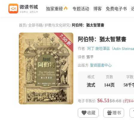
独家重磅
专题活动
博客
免费电子书
首页
/
全部书籍
/
护教与文化研究
/
阿伯特：猶太智慧書
7.50 折
阿伯特：猶太智慧書
作者
阿丁‧施坦澤茲（Adin Steinsa
译者
張平
出版方
聖資圖書中心
格式
页数
字数
流式
144页
58千
$6.51
$8.68
电子书售价
(约¥44
收藏
赠书