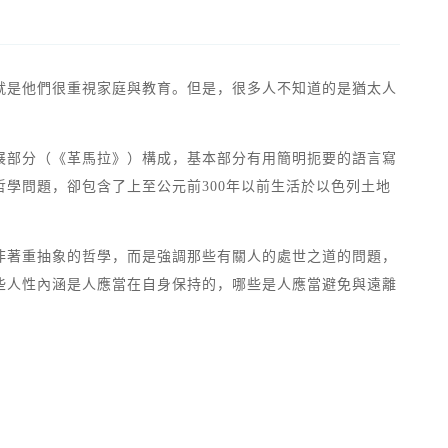
就是他們很重視家庭與教育。但是，很多人不知道的是猶太人
展部分（《革馬拉》）構成，基本部分有用簡明扼要的語言寫
學問題，卻包含了上至公元前300年以前生活於以色列土地
非著重抽象的哲學，而是強調那些有關人的處世之道的問題，
些人性內涵是人應當在自身保持的，哪些是人應當避免與遠離