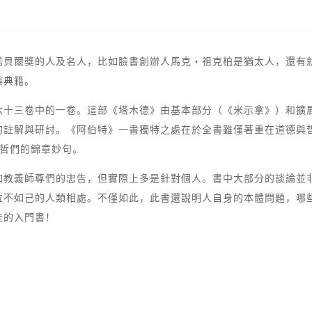
諾貝爾獎的人及名人，比如臉書創辦人馬克‧祖克柏是猶太人，還有
與典籍。
六十三卷中的一卷。這部《塔木德》由基本部分（《米示拿》）和擴
註解與研討。《阿伯特》一書獨特之處在於全書雖僅著重在道德與哲
賢哲們的錦章妙句。
和教義師尊們的忠告，但實際上多是針對個人。書中大部分的談論並
位不如己的人類相處。不僅如此，此書還說明人自身的本體問題，哪
佳的入門書！