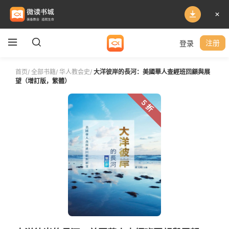
登录
注册
首页
/
全部书籍
/
华人教会史
/
大洋彼岸的長河：美國華人查經班回顧與展
望（增訂版，繁體）
5 折