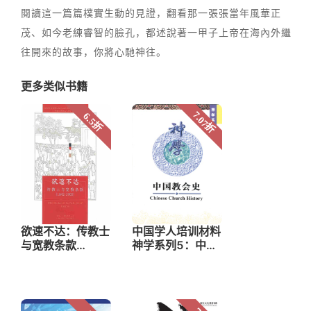
閱讀這一篇篇樸實生動的見證，翻看那一張張當年風華正
茂、如今老練睿智的臉孔，都述說著一甲子上帝在海內外繼
往開來的故事，你將心馳神往。
更多类似书籍