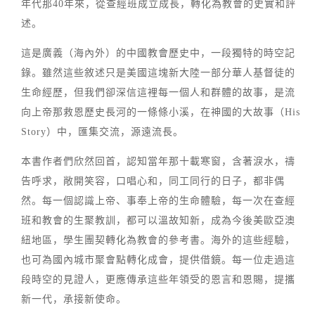
年代那40年來，從查經班成立成長，轉化為教會的史實和評
述。
這是廣義（海內外）的中國教會歷史中，一段獨特的時空記
錄。雖然這些敘述只是美國這塊新大陸一部分華人基督徒的
生命經歷，但我們卻深信這裡每一個人和群體的故事，是流
向上帝那救恩歷史長河的一條條小溪，在神國的大故事（His
Story）中，匯集交流，源遠流長。
本書作者們欣然回首，認知當年那十載寒窗，含著淚水，禱
告呼求，敞開笑容，口唱心和，同工同行的日子，都非偶
然。每一個認識上帝、事奉上帝的生命體驗，每一次在查經
班和教會的生聚教訓，都可以溫故知新，成為今後美歐亞澳
紐地區，學生團契轉化為教會的參考書。海外的這些經驗，
也可為國內城市聚會點轉化成會，提供借鏡。每一位走過這
段時空的見證人，更應傳承這些年領受的恩言和恩賜，提攜
新一代，承接新使命。