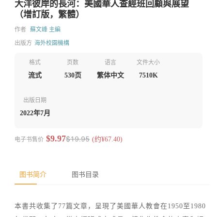
大洋彼岸的長河：美國華人查經班回顧與展望
（增訂版，繁體）
作者
蘇文峰 主編
出版方
海外校園機構
格式
页数
语言
文件大小
流式
530页
繁体中文
7510K
出版日期
2022年7月
$9.97
$19.95
电子书售价
(约¥67.40)
图书简介
图书目录
本書共收集了77篇文章，呈現了美國華人教會在1950至1980