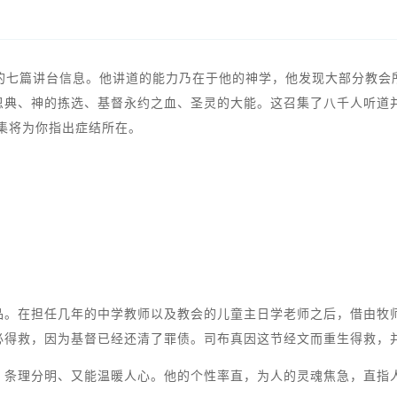
兴的七篇讲台信息。他讲道的能力乃在于他的神学，他发现大部分教
恩典、神的拣选、基督永约之血、圣灵的大能。这召集了八千人听道
道集将为你指出症结所在。
品。在担任几年的中学教师以及教会的儿童主日学老师之后，借由牧师
必得救，因为基督已经还清了罪债。司布真因这节经文而重生得救，
、条理分明、又能温暖人心。他的个性率直，为人的灵魂焦急，直指