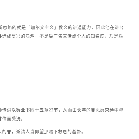
会所忽略的就是「加尔文主义」教义的讲道能力，因此他在讲台
并造成复兴的浪潮，不是靠广告宣传或个人的知名度，乃是靠
传讲以赛亚书四十五章22节，从而由长年的罪恶感束缚中释
并信而受洗。
人的罪，邀请人当仰望那赐下救恩的基督。