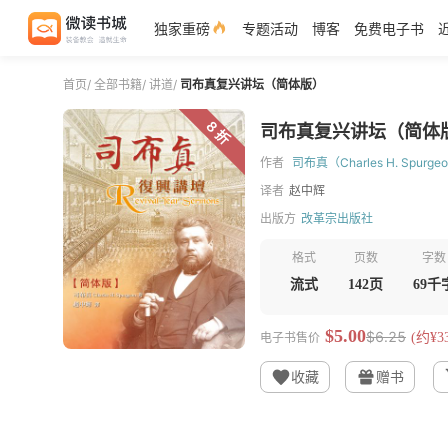
独家重磅
专题活动
博客
免费电子书
首页
/
全部书籍
/
讲道
/
司布真复兴讲坛（简体版）
8 折
司布真复兴讲坛（简体
作者
司布真（Charles H. Spurge
译者
赵中辉
出版方
改革宗出版社
格式
页数
字数
流式
142页
69千
$5.00
$6.25
电子书售价
(约¥33
收藏
赠书