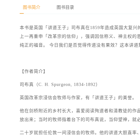
图书简介
图书目录
本书是英国「讲道王子」司布真在1859年造成英国大复
上一再重申「改革宗的信仰」，强调因信称义、神主权的
纯正的福音。 今日我们是否觉得传道没有果效？这本讲
【作者简介】
司布真（C. H. Spurgeon, 1834-1892）
英国改革宗浸信会牧师与作家，有「讲道王子」的美誉。
他在剑桥附近的乡村长大，喜爱阅读殉道者和清教徒的作
放出来；当时的牧师指着台下的司布真说，当仰望神，就
二十岁就担任伦敦一间浸信会的牧师。他的讲道大胆直率