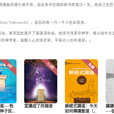
。妻子生下双胞胎后便久病不愈，自此多半在病床和书房度过一生。他自
tan Tabernacle），前后约有一万一千人在此受洗。
判法，甚至因此离开了英国浸信会。他坚守改革宗神学，曾以加尔文
厉的神学家、温暖人心的培灵家，平易近人的布道家。」