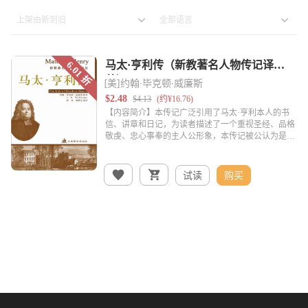
[美]约翰·毕克顿·威廉斯
试读
购买