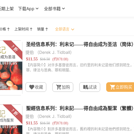
近期上架
下载App
全部书籍
价格
上架时间
销量
提伯 （Derek J. Tidball）
收藏
加购
试读
立即购买
提伯 （Derek J. Tidball）