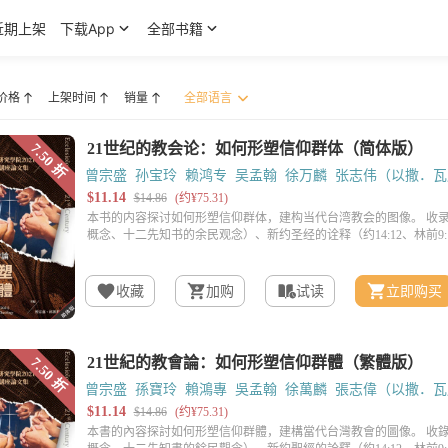
近期上架
下载App
全部书籍
价格
上架时间
销量
曾宗盛
孙宝玲
赖鸿专
吴孟翰
徐万麟
张志伟（以撒．瓦
收藏
加购
试读
立即购买
曾宗盛
孫寶玲
賴鴻專
吳孟翰
徐萬麟
張志偉（以撒．瓦