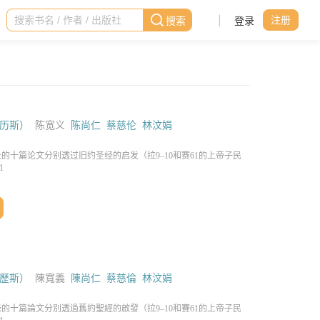
|
登录
注册
历斯）
陈宽义
陈尚仁
蔡慈伦
林汶娟
歷斯）
陳寬義
陳尚仁
蔡慈倫
林汶娟