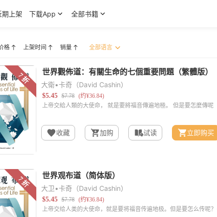
近期上架
下载App
全部书籍
价格
上架时间
销量
大衛•卡奇（David Cashin）
收藏
加购
试读
立即购买
大卫•卡奇（David Cashin）