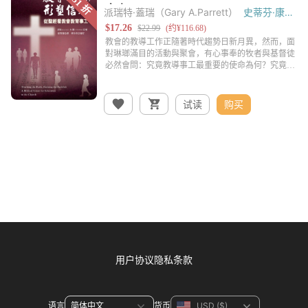
派瑞特·蓋瑞（Gary A.Parrett）
史蒂芬·康
（S. Steve Kang）
试读
购买
用户协议
隐私条款
语言
货币