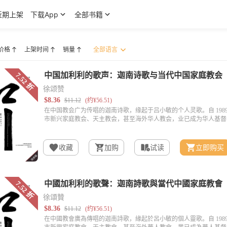
近期上架
下载App
全部书籍
价格
上架时间
销量
徐颂赞
收藏
加购
试读
立即购买
徐頌贊