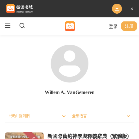
登录
注册
Willem A. VanGemeren