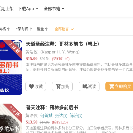
近期上架
下载App
全部书籍
价格
上架时间
销量
黄浩仪（Kasper H. Y. Wong）
收藏
加购
试读
立即购买
黄浩仪
何善斌
张达民
陈济民