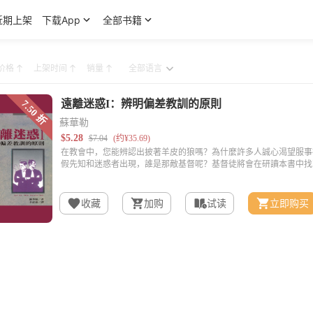
近期上架
下载App
全部书籍
价格
上架时间
销量
蘇華勒
收藏
加购
试读
立即购买