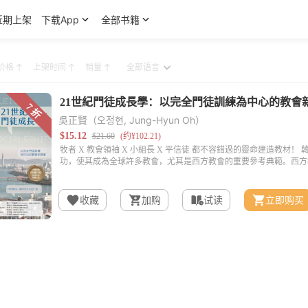
近期上架
下载App
全部书籍
价格
上架时间
销量
吳正賢（오정현, Jung-Hyun Oh）
收藏
加购
试读
立即购买