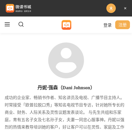
登录
注册
丹妮·强森（Dani Johnson）
成功的企业家、畅销书作者、知名讲员及电视、广播节目主持人。
时常接受「欧普拉脱口秀」等知名电视节目专访，针对她所专长的
商业、财务、人际关系及灵性议题发表谈论。 与先生共组和乐家
庭，育有五名子女及七名孙子女，夫妻一同忠心服事神。丹妮以强
烈的热情来教导培训她的客户，好让客户可以在灵性、家庭及工作