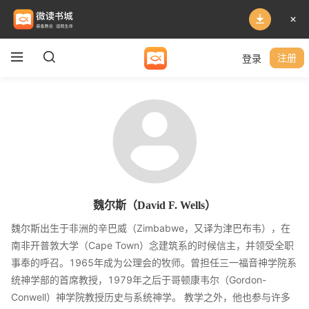
登录
注册
魏尔斯（David F. Wells）
魏尔斯出生于非洲的辛巴威（Zimbabwe，又译为津巴布韦），在
南非开普敦大学（Cape Town）念建筑系的时候信主，并领受全职
事奉的呼召。1965年成为公理会的牧师。曾担任三一福音神学院系
统神学部的首席教授，1979年之后于哥顿康韦尔（Gordon-
Conwell）神学院教授历史与系统神学。 教学之外，他也参与许多