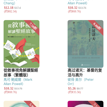
Chang）
Allan Powell）
馬可‧鮑威爾（Mark
彼得‧奥尔（Peter
Allan Powell）
Orr）