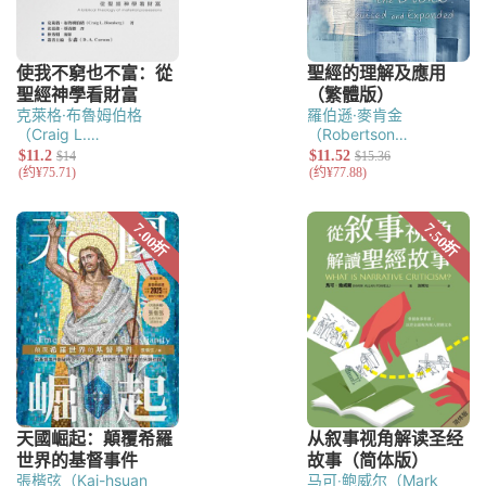
克萊格·布魯姆伯格
羅伯遜·麥肯金
（Craig L.
（Robertson
Blomberg）
McQuilkin）
張楷弦（Kai-hsuan
马可‧鲍威尔（Mark