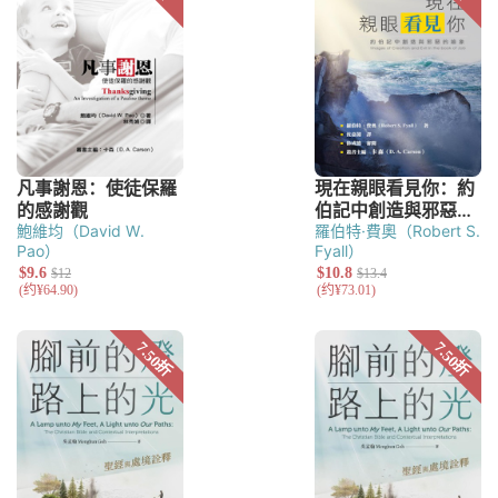
鮑維均（David W.
羅伯特·費奧（Robert S.
Pao）
Fyall）