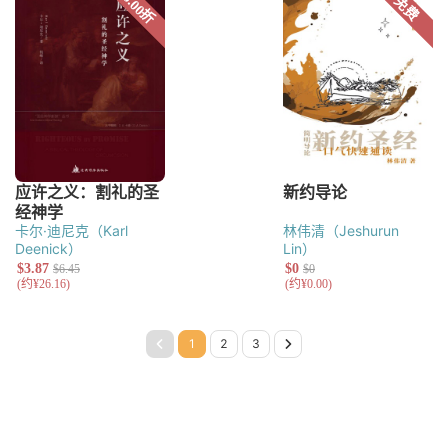
卡尔·迪尼克（Karl
林伟清（Jeshurun
Deenick）
Lin）
Page 1
Page 2
Page 3
Next Page