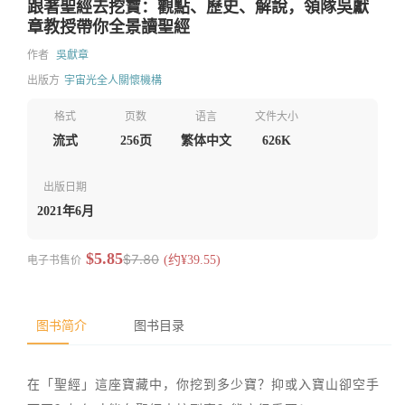
跟著聖經去挖寶：觀點、歷史、解說，領隊吳獻
章教授帶你全景讀聖經
作者
吳獻章
出版方
宇宙光全人關懷機構
格式
页数
语言
文件大小
流式
256页
繁体中文
626K
出版日期
2021年6月
$5.85
$7.80
电子书售价
(约¥39.55)
图书简介
图书目录
在「聖經」這座寶藏中，你挖到多少寶？抑或入寶山卻空手