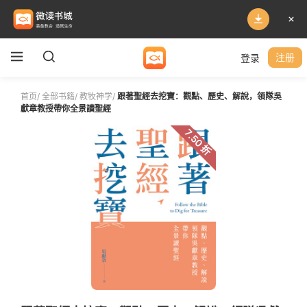
登录
注册
首页
/
全部书籍
/
教牧神学
/
跟著聖經去挖寶：觀點、歷史、解說，領隊吳
獻章教授帶你全景讀聖經
7.50 折