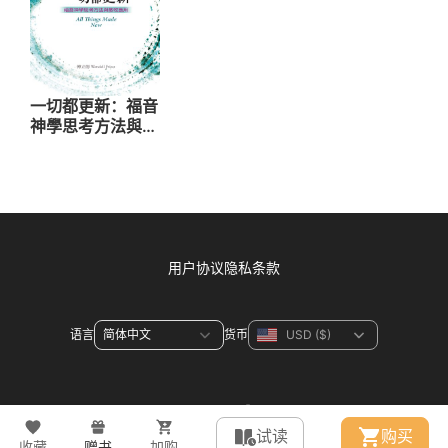
用户协议
隐私条款
语言
货币
联系方式
试读
购买
收藏
赠书
加购
© 2026 WeDevote Bible All right reserved