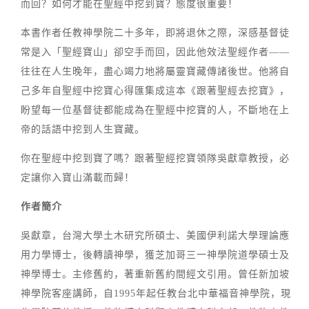
而回？如何才能在聖經中挖到寶？態度很重要！
本書作者任教神學院二十多年，即將退休之際，深感基督徒
常是入「聖經寶山」卻空手而回，因此他效法聖經作者——
往往在人生晚年，盡心竭力地將屬靈寶藏傳諸後世。他將自
己多年自聖經中挖寶心得匯集成這本《跟著聖經去挖寶》，
盼望每一位基督徒都能成為在聖經中挖寶的人，不斷地在上
帝的話語中挖到人生寶藏。
你在聖經中挖到寶了嗎？跟著聖經挖寶領隊吳獻章教授，必
定讓你入寶山滿載而歸！
作者簡介
吳獻章，台灣大學土木研究所碩士、美國伊利諾大學理論應
用力學博士，後轉讀神學，獲芝加哥三一神學院道學碩士及
神學博士。主修舊約，著重新舊約間經文引用。曾任新加坡
神學院客座講師，自1995年起任教台北中華福音神學院，現