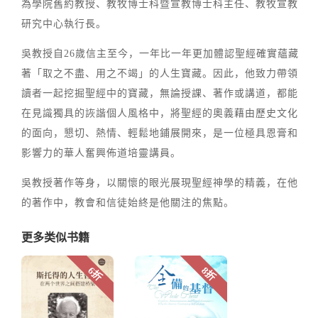
為學院舊約教授、教牧博士科暨宣教博士科主任、教牧宣教
研究中心執行長。
吳教授自26歲信主至今，一年比一年更加體認聖經確實蘊藏
著「取之不盡、用之不竭」的人生寶藏。因此，他致力帶領
讀者一起挖掘聖經中的寶藏，無論授課、著作或講道，都能
在見識獨具的詼諧個人風格中，將聖經的奧義藉由歷史文化
的面向，懇切、熱情、輕鬆地鋪展開來，是一位極具恩膏和
影響力的華人奮興佈道培靈講員。
吳教授著作等身，以關懷的眼光展現聖經神學的精義，在他
的著作中，教會和信徒始終是他關注的焦點。
更多类似书籍