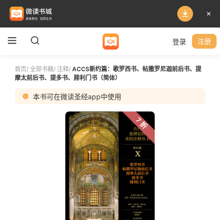
登录
注册
首页
/
全部书籍
/
注释
/
ACCS新约篇：歌罗西书、帖撒罗尼迦前后书、提
摩太前后书、提多书、腓利门书（简体）
本书可在微读圣经app中使用
7 折