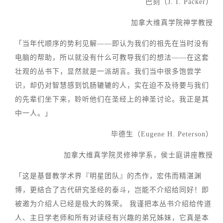
巴刻（J. I. Packer）
加拿大维真学院神学教授
「当年代顺序的势利见解——即认为我们的祖先在当时没有
电脑的帮助，所以就没有什么可教导我们的想法——在这套
壮观的丛书下，显然就是一派胡言。我们当中很多饱尝学
识，却仍对智慧感到饥肠辘辘的人，实在迫不及待要与我们
的先辈们坐下来，聆听他们在圣经上的神圣讨论。我正是其
中一人。」
毕德生（Eugene H. Peterson）
加拿大维真学院灵修神学系，侯士庭讲座教授
「这是基督教学术界『明星团队』的杰作，宏伟而精湛渊
博，更结合了古代研究圣经的泰斗，岂能不介绍给同好！即
被邀为介绍人已经是极大的殊荣。 我谨把本丛书介绍给传道
人、主日学老师和所有对读经有兴趣的弟兄姊妹，它真是本