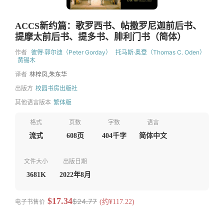
ACCS新约篇：歌罗西书、帖撒罗尼迦前后书、
提摩太前后书、提多书、腓利门书（简体）
作者
彼得‧郭尔迪（Peter Gorday）
托马斯‧奥登（Thomas C. Oden）
黄锡木
译者
林梓凤,朱东华
出版方
校园书房出版社
其他语言版本
繁体版
格式
页数
字数
语言
流式
608页
404千字
简体中文
文件大小
出版日期
3681K
2022年8月
$17.34
$24.77
电子书售价
(约¥117.22)