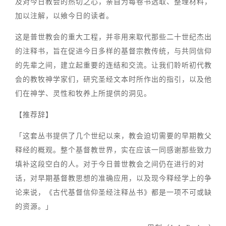
及对今日教会的热切之心，亲自为每卷书选取、整理材料，
加以注解，以飨今日的读者。
这是普世教会的重大工程，并非用来取代那些二十世纪杰出
的注释书，旨在促进今日多样的基督宗教传统，与共同信仰
的先辈之间，建立起重要的连结和交流。让我们聆听初代教
会的教牧神学家们，研究圣经文本时所作出的指引，以及他
们在神学、灵性和牧养上所提供的洞见。
【推荐辞】
「这套丛书提供了几个世纪以来，教会迫切需要的早期教父
释经的概观。整个基督教世界，实在应该一同感谢那些致力
填补这段空白的人。对于今日普世教会之间仍在进行的对
话，对早期基督教思想的准确应用，以及现今释经学上的争
论来说，《古代基督信仰圣经注释丛书》都是一项不可或缺
的资源。」