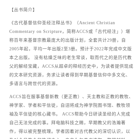
【丛书简介】
《古代基督信仰圣经注释丛书》（Ancient Christian
Commentary on Scripture，简称ACCS或「古代经注」）堪
称百年来基督宗教最庞大的出版计划，全套共计29册，自
2005年起，平均一年出版2至3册。预计于2022年完成中文版
本之出版。 没有枯燥乏味的老生常谈，取而代之的是历代教
父的解经宝藏，ACCS从超卓的释经历史中，为读者提供现成
的文本研究资源，务求让读者得到早期基督信仰中多文化、
多语言与跨世代的资源。
ACCS旨在服事基督新教（更正教）、天主教和正教的教牧、
神学家、学者和平信徒，自诩将成为神学院图书馆、教牧领
袖及平信徒的核心藏书。 ACCS帮助今日研读圣经的人完成
自己无法完成的事。拜电脑科技之赐，早期教父的浩瀚著
作，得以被完整梳理。学者因着对古代教父的深切认识，以