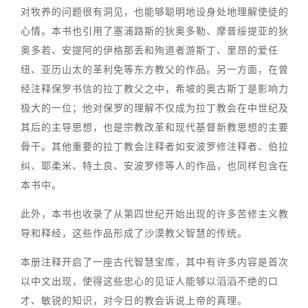
对牧养的问题很有洞见，也能够聪明地设身处地理解使徒的
心情。本书也引用了塞浦路斯的狄奥多勒、摩普绥提亚的狄
奥多若、安提阿的伊格那丢和殉道者游斯丁、里昂的爱任
纽、亚历山太的革利免等东方教父的作品。另一方面，在曾
经注释保罗书信的拉丁教父之中，希坡的奥古斯丁是影响力
极大的一位；他对保罗的理解不仅成为拉丁教会在中世纪及
其后的主导思想，也是宗教改革和现代基督新教思想的主要
骨干。其他重要的拉丁教会注释者如安波罗修注释者、伯拉
纠、耶柔米、特土良、安波罗修等人的作品，也同样包含在
本书中。
此外，本书也收录了从第四世纪开始出现的许多苦修主义教
导和释经，这些作品形成了沙漠教父智慧的传统。
本册注释开启了一座古代智慧宝库，其中有许多内容是首次
以中文出现，使得这些忠心的见证人能够以滔滔不绝的口
才、敏锐的知识，对今日的教会诉说上帝的真理。