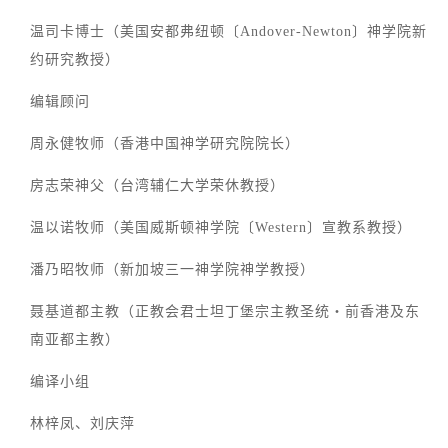
温司卡博士（美国安都弗纽顿〔Andover-Newton〕神学院新
约研究教授）
编辑顾问
周永健牧师（香港中国神学研究院院长）
房志荣神父（台湾辅仁大学荣休教授）
温以诺牧师（美国威斯顿神学院〔Western〕宣教系教授）
潘乃昭牧师（新加坡三一神学院神学教授）
聂基道都主教（正教会君士坦丁堡宗主教圣统‧前香港及东
南亚都主教）
编译小组
林梓凤、刘庆萍