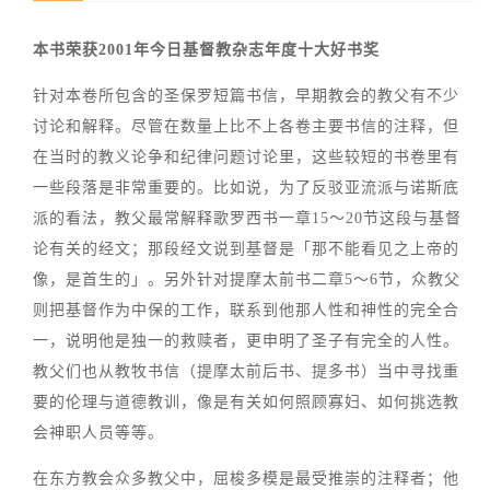
本书荣获2001年今日基督教杂志年度十大好书奖
针对本卷所包含的圣保罗短篇书信，早期教会的教父有不少
讨论和解释。尽管在数量上比不上各卷主要书信的注释，但
在当时的教义论争和纪律问题讨论里，这些较短的书卷里有
一些段落是非常重要的。比如说，为了反驳亚流派与诺斯底
派的看法，教父最常解释歌罗西书一章15～20节这段与基督
论有关的经文；那段经文说到基督是「那不能看见之上帝的
像，是首生的」。另外针对提摩太前书二章5～6节，众教父
则把基督作为中保的工作，联系到他那人性和神性的完全合
一，说明他是独一的救赎者，更申明了圣子有完全的人性。
教父们也从教牧书信（提摩太前后书、提多书）当中寻找重
要的伦理与道德教训，像是有关如何照顾寡妇、如何挑选教
会神职人员等等。
在东方教会众多教父中，屈梭多模是最受推崇的注释者；他