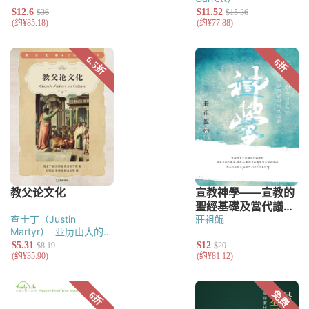
查士丁（Justin
莊祖鯤
Martyr）
亚历山大的克
莱门（Clement of
Alexandria）
塔提安
（Tatian）
德尔图良
（Tertullian）
奥利金
（Origen）
奥古斯丁
（Augustine of