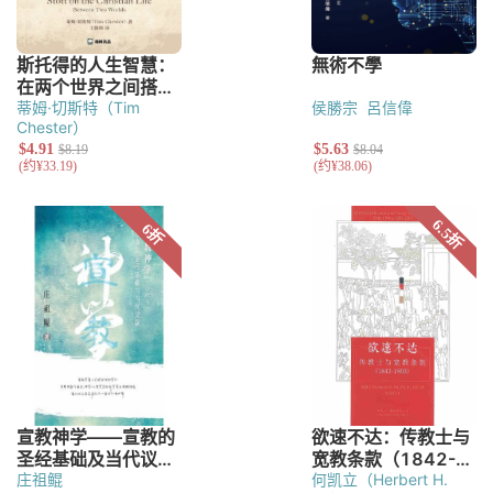
蒂姆·切斯特（Tim
侯勝宗
呂信偉
Chester）
庄祖鲲
何凯立（Herbert H.