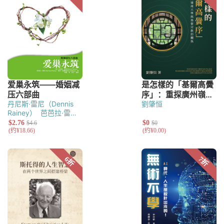
Hippo）
丹尼斯·雷尼（Dennis
劉肇恒
Rainey）
芭芭拉·雷尼
（Barbara Rainey）
鲍
伯·迪摩西（Bob
DeMoss）