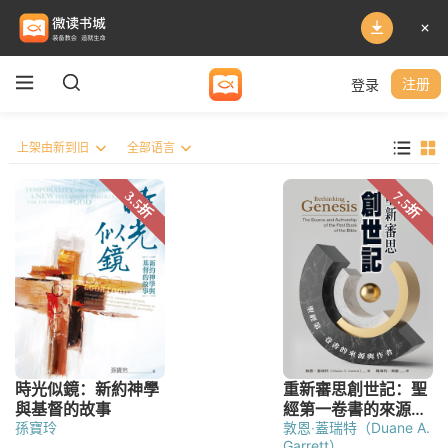
登录
注册
孫寶玲
敦恩‧蓋瑞特（Duane A.
Garrett）