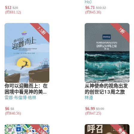
Ho）
雷娜·布倫博·格林
林遵