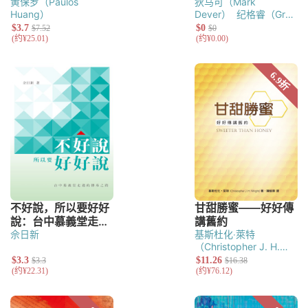
黄保罗（Paulos
狄马可（Mark
Huang）
Dever）
纪格睿（Greg
Gilbert）
佘日新
基斯杜化‧萊特
（Christopher J. H.
Wright）