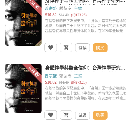
曾宗盛
赖弘专
主编
试读
购买
曾宗盛
賴弘專
主編
试读
购买