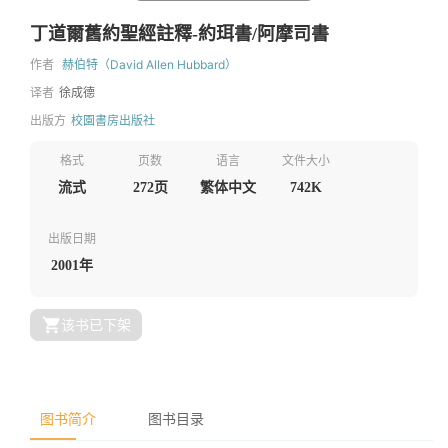
丁道爾舊約聖經註釋-約珥書/阿摩司書
作者
赫伯特（David Allen Hubbard）
译者
徐成德
出版方
校園書房出版社
格式
页数
语言
文件大小
流式
272页
繁体中文
742K
出版日期
2001年
该书已下架
图书简介
图书目录