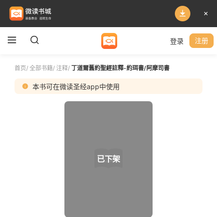
登录
注册
首页
/
全部书籍
/
注释
/
丁道爾舊約聖經註釋-約珥書/阿摩司書
本书可在微读圣经app中使用
已下架