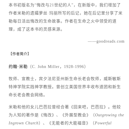
本书初版名为“悔改与21世纪的人”，在新版中，我们增加了
作者米勒的遗孀萝丝·玛丽所写的后记，她在后记里分享了米
勒每日活出悔改的生命故事。作者在生命之火中领受的道
理，成了这本书的灵感来源。
——goodreads.com
【作者简介】
约翰·米勒
（C. John Miller，1928-1996）
牧师、宣教士，宾夕法尼亚州新生命长老会牧师，威斯敏斯
特神学院实践神学教授。曾创立美国世界丰收布道团和新生
命长老会教会网络。
米勒和他的女儿巴芭拉曾经合著《回来吧，巴芭拉》。他较
为人知的著作是《悔改》、《外展型教会》（
Outgrowing the
Ingrown Church
）、《无能者的大能福音》（
Powerful