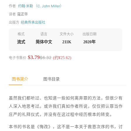
作者
约翰·米勒 （C. John Miller）
译者
寇正华
出版方
经典传承出版社
格式
语言
文件大小
出版日期
流式
简体中文
211K
2020年
$3.79
$6.32
电子书售价
(约¥25.62)
图书简介
图书目录
虽然我们都听过、也知道一些如何离弃罪的方法，但很少有
人深入地思考过。或许我们真如作者所说，仅仅把认罪当作
庄严的礼拜仪式，并没有在这过程中经历根本的转变。
本书的书名是《悔改》，这不是一本关于救恩次序的书，讨