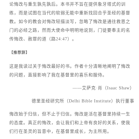
论悔改与重生孰先孰后。本书并不旨在提供象牙塔式的训
练，而是试图在当代的软弱无能中重新找回合乎圣经的基督
教。如今的教会对悔改轻描淡写，忽略了悔改是通往救恩之
门的必经之路，然而大使命中明明地说到，门徒要奉主的名
传悔改、赦罪的道（路24:47）。
【推荐辞】
这是我读过关于悔改最好的书。作者十分清晰地阐明了悔改
的问题，直接影响了我在基督里的喜乐和服侍。
——艾萨克·肖（Isaac Shaw）
德里圣经研究所（Delhi Bible Institute）执行董事
悔改始于归信，但不止于归信。悔改是活在基督里持续一生
的态度。真正的悔改，会让我们和上帝有良好的关系，使我
们行在圣灵的旨意中，在基督里成长，为主所用。