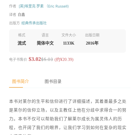
作者
[英]埃里克·罗素 （Eric Russell)
译者
白鑫
出版方
经典传承出版社
格式
语言
文件大小
出版日期
流式
简体中文
1133K
2016年
$3.02
$5.03
电子书售价
(约¥20.39)
图书简介
图书目录
本书对莱尔的生平和信仰进行了详细描述，其着墨最多之处
是莱尔的信仰立场，以及主教任上他在分歧中求得合一的努
力。本书不仅可以帮助我们了解莱尔成长为属灵伟人的历
程，也开阔了我们的眼界，让我们学习到如何在复杂的现实