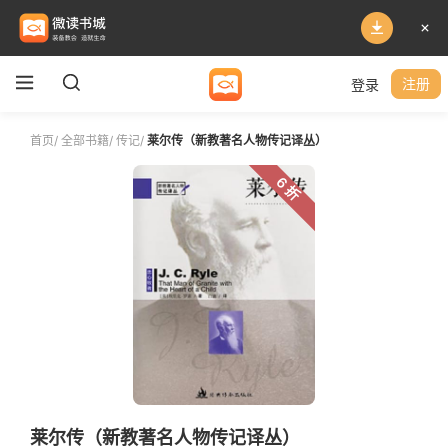
登录
注册
首页
/
全部书籍
/
传记
/
莱尔传（新教著名人物传记译丛）
6 折
莱尔传（新教著名人物传记译丛）