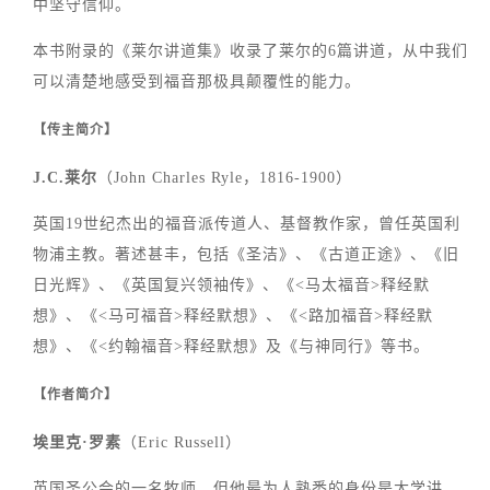
中坚守信仰。
本书附录的《莱尔讲道集》收录了莱尔的6篇讲道，从中我们
可以清楚地感受到福音那极具颠覆性的能力。
【传主简介】
J.C.莱尔
（John Charles Ryle，1816-1900）
英国19世纪杰出的福音派传道人、基督教作家，曾任英国利
物浦主教。著述甚丰，包括《圣洁》、《古道正途》、《旧
日光辉》、《英国复兴领袖传》、《<马太福音>释经默
想》、《<马可福音>释经默想》、《<路加福音>释经默
想》、《<约翰福音>释经默想》及《与神同行》等书。
【作者简介】
埃里克·罗素
（Eric Russell）
英国圣公会的一名牧师，但他最为人熟悉的身份是大学讲