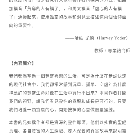
的深度同情。很少看見有人像本書作者所採用的方式，把路
加福音「貧窮的人有福了」，和馬太福音「虛心的人有福
了」連接起來，使用難忘的故事和洞見去描述這兩個信仰面
向的重要性。
——哈維·尤德（Harvey Yoder）
牧師 / 專業諮商師
【內容簡介】
我們都渴望過一個豐盛喜樂的生活，可是為什麼在步調快速
的現代社會中，我們卻常常感到沉重、孤單、空虛？為什麼
神應許的豐盛生命好像在生活中實行不出來？本書作者打開
我們的視野，讓我們看見靈性的覺醒和成長是可行的，只要
我們培養一顆寬廣的心，開始按神的心意做屬靈操練。
本書的兄妹檔作者都是資深的靈性導師，他們以扎實的聖經
真理、各自豐富的人生經驗、發人深省的真實故事來說明靈