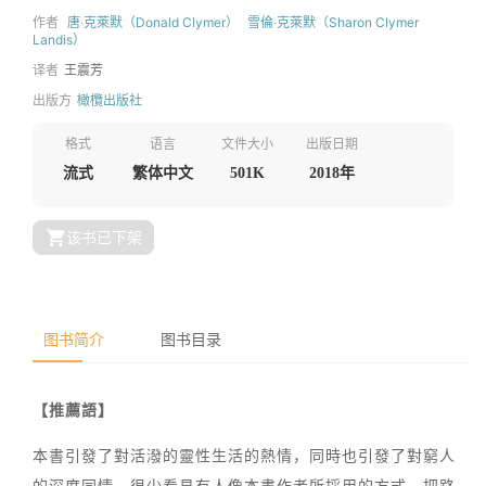
作者
唐‧克萊默（Donald Clymer）
雪倫‧克萊默（Sharon Clymer
Landis）
译者
王震芳
出版方
橄欖出版社
格式
语言
文件大小
出版日期
流式
繁体中文
501K
2018年
该书已下架
图书简介
图书目录
【推薦語】
本書引發了對活潑的靈性生活的熱情，同時也引發了對窮人