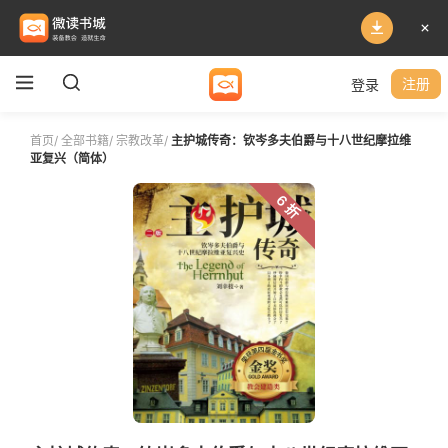
登录
注册
首页
/
全部书籍
/
宗教改革
/
主护城传奇：钦岑多夫伯爵与十八世纪摩拉维
亚复兴（简体）
6 折