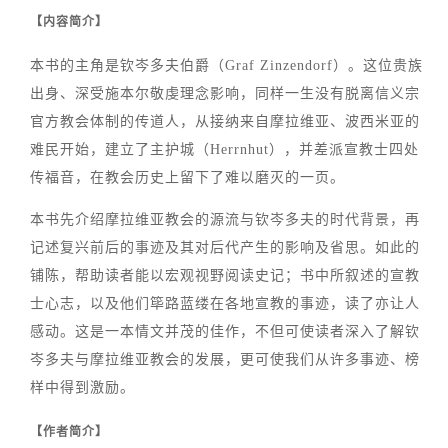
【内容简介】
本书的主角是钦岑多夫伯爵（Graf Zinzendorf）。这位贵族
出身、深受施本尔敬虔理念影响，同样一生没有脱离信义宗
官方教会体制的传道人，从接纳来自摩拉维亚、波西米亚的
难民开始，建立了主护城（Herrnhut），并差派宣教士四处
传福音，在教会历史上留下了难以磨灭的一页。
本书先介绍摩拉维亚教会的源流与钦岑多夫的时代背景，再
记述复兴前后的事迹及其对后代产生的影响及省思。如此的
铺陈，帮助读者能以宏观视野阅读史记；书中所叙述的宣教
士心志，以及他们筚路蓝缕在各地宣教的事迹，读了亦让人
感动。这是一本情文并茂的佳作，不但可使读者深入了解钦
岑多夫与摩拉维亚教会的发展，更可使我们从许多事迹、榜
样中得到激励。
【作者简介】