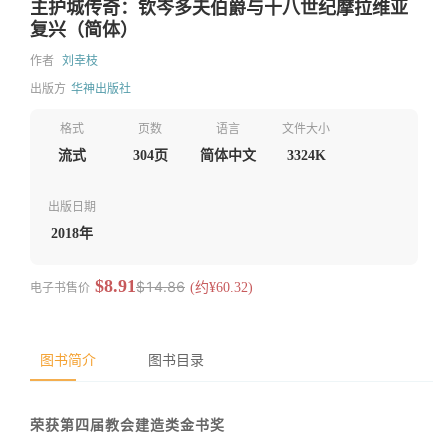
主护城传奇：钦岑多夫伯爵与十八世纪摩拉维亚
复兴（简体）
作者
刘幸枝
出版方
华神出版社
格式
页数
语言
文件大小
流式
304页
简体中文
3324K
出版日期
2018年
$8.91
$14.86
电子书售价
(约¥60.32)
图书简介
图书目录
荣获第四届教会建造类金书奖