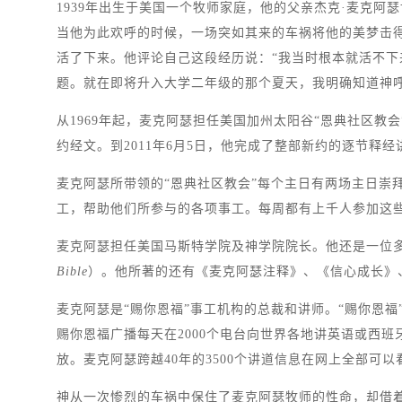
1939年出生于美国一个牧师家庭，他的父亲杰克·麦克
当他为此欢呼的时候，一场突如其来的车祸将他的美梦击得
活了下来。他评论自己这段经历说：“我当时根本就活不
题。就在即将升入大学二年级的那个夏天，我明确知道神呼
从1969年起，麦克阿瑟担任美国加州太阳谷“恩典社区
约经文。到2011年6月5日，他完成了整部新约的逐节释
麦克阿瑟所带领的“恩典社区教会”每个主日有两场主日崇
工，帮助他们所参与的各项事工。每周都有上千人参加这
麦克阿瑟担任美国马斯特学院及神学院院长。他还是一位多
Bible
）。他所著的还有《麦克阿瑟注释》、《信心成长》
麦克阿瑟是“赐你恩福”事工机构的总裁和讲师。“赐你恩福
赐你恩福广播每天在2000个电台向世界各地讲英语或西班
放。麦克阿瑟跨越40年的3500个讲道信息在网上全部可以
神从一次惨烈的车祸中保住了麦克阿瑟牧师的性命，却借