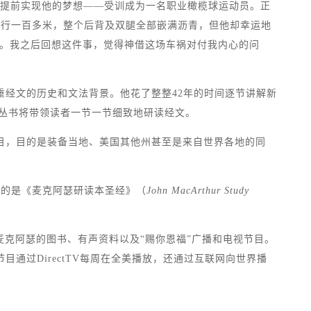
会提前实现他的梦想——受训成为一名职业橄榄球运动员。正
拖行一百多米，整个后背及双腿全部嵌满沥青，但他却幸运地
来。我之后回想这件事，觉得神借这场车祸对付我内心的问
重经文的历史和文法背景。他花了整整42年的时间逐节讲解新
套丛书将带领读者一节一节细致地研读经文。
项目，目的是装备当地、美国其他州甚至是来自世界各地的同
名的是《麦克阿瑟研读本圣经》（
John MacArthur Study
行麦克阿瑟的图书、有声资料以及“赐你恩福”广播和电视节目。
通过DirectTV每周在全美播放，还通过互联网向世界播