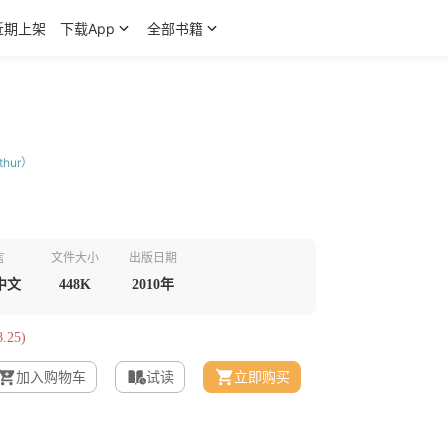
近期上架
下载App
全部书籍
thur）
言
文件大小
出版日期
中文
448K
2010年
.25)
加入购物车
试读
立即购买