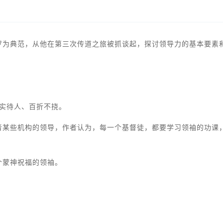
罗为典范，从他在第三次传道之旅被抓谈起，探讨领导力的基本要素
实待人、百折不挠。
者某些机构的领导，作者认为，每一个基督徒，都要学习领袖的功课
。
个蒙神祝福的领袖。