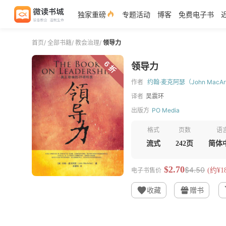
独家重磅
专题活动
博客
免费电子书
首页
/
全部书籍
/
教会治理
/
领导力
6 折
领导力
作者
约翰·麦克阿瑟（John MacAr
译者
吴震环
出版方
PO Media
格式
页数
语
流式
242页
简体
$2.70
$4.50
电子书售价
(约¥18
收藏
赠书