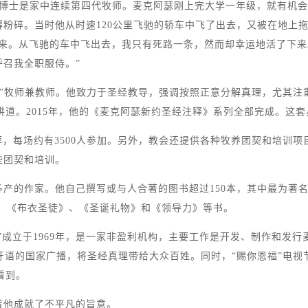
阿瑟博士是家中连续第四代牧师。麦克阿瑟刚上完大学一年级，就有机
粉碎。当时他从时速120公里飞驰的轿车中飞了出去，又被在地上
下来。从飞驰的车中飞出去，我只有死路一条，然而却幸运地活了下
召我全职服侍。”
教会”牧师兼教师。他致力于圣经教导，强调按照正意分解真理，尤其注
经讲道。2015年，他的《麦克阿瑟新约圣经注释》系列全部完成。这
拜，每场约有3500人参加。另外，教会还提供各种牧养团契和培训
些团契和培训。
产的作家。他自己撰写或与人合著的图书超过150本，其中最为著
、《布衣圣徒》、《圣诞礼物》和《领导力》等书。
”成立于1969年，是一家非盈利机构，主要工作是开发、制作和发
牙语的国家广播，将圣经真理带给大众百姓。同时，“赐你恩福”电视节目
看到。
着他成就了不平凡的旨意。