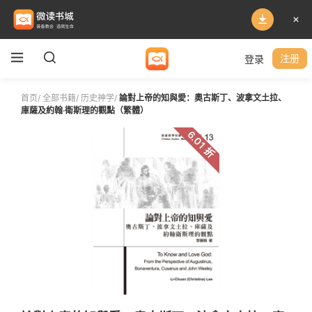
登录
注册
首页
/
全部书籍
/
历史神学
/
論對上帝的知與愛：奧古斯丁、波拿文土拉、
庫薩及約翰‧衛斯理的觀點（繁體）
6.01 折