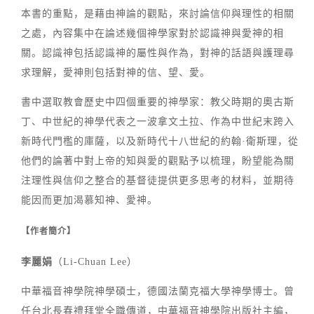
本書的重點，是藉由神論的觀點，來討論信仰與理性的相關
之處，內容集中在論述幾個神學家對於認識神與愛神的相
關。認識神包括認識神的屬性與作為，對神的話語與護理尋
求理解，愛神則包括對神的信、望、愛。
書中選取教會歷史中四個重要的神學家：教父時期的奧古斯
丁、中世紀的神學代表之一波拿文土拉、作為中世紀末跨入
新時代門檻的庫薩，以及新時代十八世紀的約翰·衛斯理，從
他們的論著中對上帝的知與愛的觀點予以梳理，盼望能為關
注理性與信仰之整合的基督徒提供更多思考的材料，並期待
能因而更加渴慕知神、愛神。
【作者簡介】
李麗娟
（Li-Chuan Lee）
中華福音神學院神學碩士，德國法蘭克福大學神學博士。曾
任台北長春禮拜堂全職傳道，中華福音神學院出版社主編，