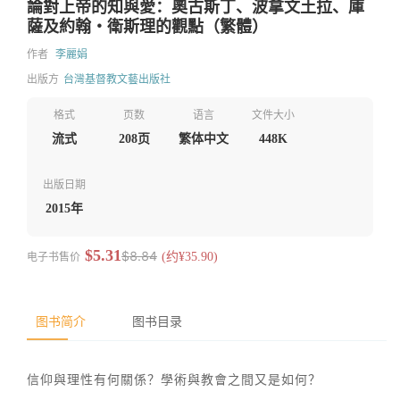
論對上帝的知與愛：奧古斯丁、波拿文土拉、庫
薩及約翰‧衛斯理的觀點（繁體）
作者
李麗娟
出版方
台灣基督教文藝出版社
格式
页数
语言
文件大小
流式
208页
繁体中文
448K
出版日期
2015年
$5.31
$8.84
电子书售价
(约¥35.90)
图书简介
图书目录
信仰與理性有何關係？學術與教會之間又是如何？