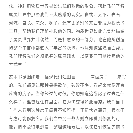
化。神利用物质世界描绘出我们熟悉的形象，帮助我们了解
属灵世界中那些我们不太熟悉的现实。食物、太阳、岩石、
河流、官长、花朵、狮子，还有更多别的东西都成为视觉的
工具，帮助我们理解神和他的国。物质世界如此完美地描绘
了属灵世界并非偶然，而是神意图的一部分。他在他所创造
的整个宇宙中都嵌入了丰富的隐喻，他深知这些隐喻会帮助
我们理解我们必须把握的属灵现实，以便我们可以按照他的
方式生活。
这本书是围绕着一幅现代词汇图画—— 一座破房子——来写
的。我们都见过那种摇摇欲坠，破败不堪，看起来就像浑身
疼痛的房子。当你经过的时候，你想知道这所房子过去是什
么样子，谁曾经住在里面，它为何变得如此凄凉。我们当中
有些人看到这种房子简直不知所措。于是快速离开，根本不
考虑可能修复它。我们当中另一些人则立即看到修复的可
能，迫不及待地想着手整理这堆破烂，以使它们恢复先前的