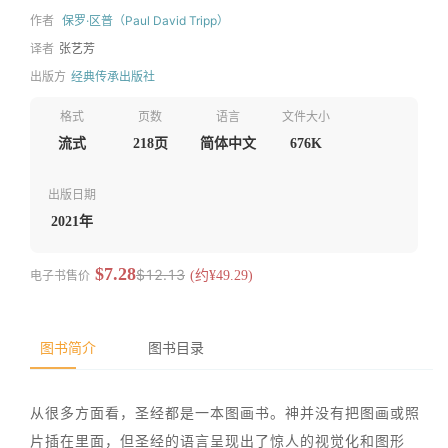
作者
保罗·区普（Paul David Tripp）
译者
张艺芳
出版方
经典传承出版社
格式
页数
语言
文件大小
流式
218页
简体中文
676K
出版日期
2021年
$7.28
$12.13
电子书售价
(约¥49.29)
图书简介
图书目录
从很多方面看，圣经都是一本图画书。神并没有把图画或照
片插在里面，但圣经的语言呈现出了惊人的视觉化和图形