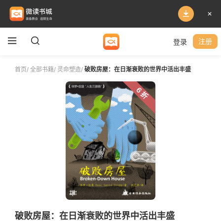
登录
注册
首页
/
全部书籍
/
灵命塑造
/
破败房屋：在日渐衰败的世界中活出丰盛
6 折
破败房屋：在日渐衰败的世界中活出丰盛