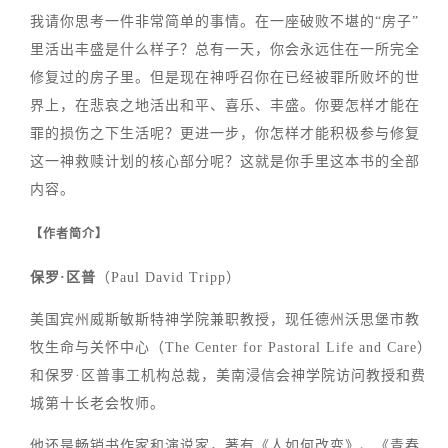
我请你思考一件非常简单的事情。在一座破败不堪的“房子”
里活出丰盛是什么样子？总有一天，你会永远住在一所完全
修复过的房子里。但是现在神呼召你在已经被罪所败坏的世
界上，在悲哀之地活出和平、喜乐、丰盛。你要怎样才能在
罪的损伤之下生活呢？更进一步，你怎样才能积极参与修复
这一神救赎计划的核心部分呢？这就是你手里这本书的全部
内容。
【作者简介】
保罗·区普
（Paul David Tripp）
美国宾州威斯敏斯特神学院兼职教授，现任德州沃思堡市教
牧生命与关怀中心（The Center for Pastoral Life and Care）
和保罗·区普事工机构总裁，美南浸信会神学院访问教授和费
城第十长老会牧师。
他还是畅销书作家和演说家，著有《人如何改变》、《青春