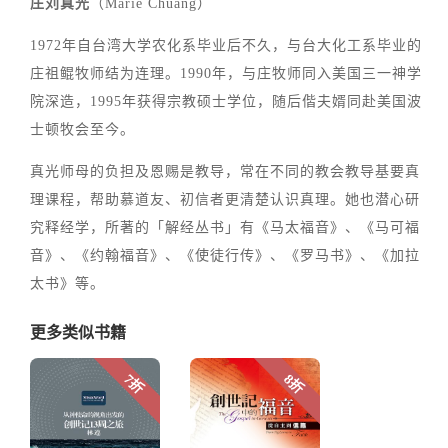
庄刘真光
（Marie Chuang）
1972年自台湾大学农化系毕业后不久，与台大化工系毕业的
庄祖鲲牧师结为连理。1990年，与庄牧师同入美国三一神学
院深造，1995年获得宗教硕士学位，随后偕夫婿同赴美国波
士顿牧会至今。
真光师母的负担及恩赐是教导，常在不同的教会教导基要真
理课程，帮助慕道友、初信者更清楚认识真理。她也潜心研
究释经学，所著的「解经丛书」有《马太福音》、《马可福
音》、《约翰福音》、《使徒行传》、《罗马书》、《加拉
太书》等。
更多类似书籍