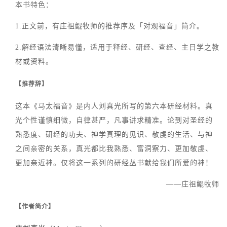
本书特色：
1.正文前，有庄祖鲲牧师的推荐序及「对观福音」简介。
2.解经语法清晰易懂，适用于释经、研经、查经、主日学之教
材或资料。
【推荐辞】
这本《马太福音》是内人刘真光所写的第六本研经材料。真
光个性谨慎细微，自律甚严，凡事讲求精准。论到对圣经的
熟悉度、研经的功夫、神学真理的见识、敬虔的生活、与神
之间亲密的关系，真光都比我熟悉、富洞察力、更加敬虔、
更加亲近神。仅将这一系列的研经丛书献给我们所爱的神！
——庄祖鲲牧师
【作者简介】