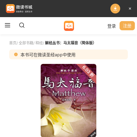
登录
注册
首页
/
全部书籍
/
释经
/
解经丛书：马太福音（简体版）
本书可在微读圣经app中使用
6.03 折