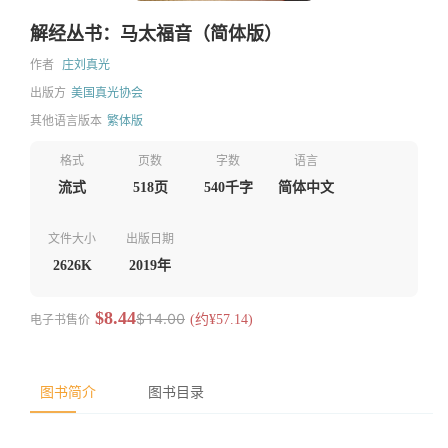
解经丛书：马太福音（简体版）
作者
庄刘真光
出版方
美国真光协会
其他语言版本
繁体版
格式
页数
字数
语言
流式
518页
540千字
简体中文
文件大小
出版日期
2626K
2019年
$8.44
$14.00
电子书售价
(约¥57.14)
图书简介
图书目录