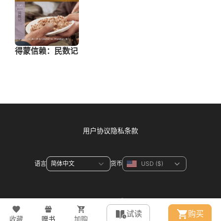
用户协议
隐私条款
语言
货币
联系方式
试读
购买
收藏
赠书
加购
© 2026 WeDevote Bible All right reserved