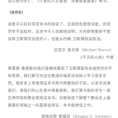
远以他为乐》、《牛顿的人生智慧：活着就是基督》等书。
【推荐辞】
读者可以好好享受本书的阅读了。活泼而有思想深度，欣赏
然非不加批判，这本书令人信服地说明，为何即使那些不愿
自称卫斯理宗信徒的人，也能从约翰·卫斯理获益匪浅。
迈克尔·里夫斯（Michael Reeves）
《不灭的火焰》作者
弗雷德·桑德斯向我们准确地展现了卫斯理富有启迪性的生平
和思想，我们都可向这位敬虔的福音派创始人学习很多东
西。我祈求上帝使用这本书再次唤醒他的子民，以圣灵充满
我们，使我们的心在爱中得着更新。我打算与我的学生一道
在神学院和教会使用这本书。对那些想了解整个教会史上最
重要的领袖之一的基督徒而言，本书是绝佳之作。
道格拉斯·斯威尼（Douglas A. Sweeney）