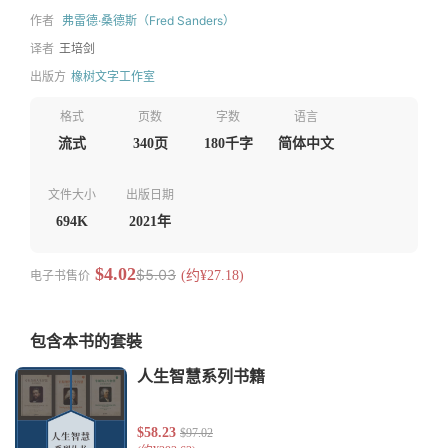
作者
弗雷德·桑德斯（Fred Sanders）
译者
王培剑
出版方
橡树文字工作室
格式
页数
字数
语言
流式
340页
180千字
简体中文
文件大小
出版日期
694K
2021年
$4.02
$5.03
电子书售价
(约¥27.18)
包含本书的套裝