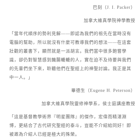
巴刻（J. I. Packer）
加拿大維真學院神學教授
「當年代順序的勢利見解——即認為我們的祖先在當時沒有
電腦的幫助，所以就沒有什麼可教導我們的想法——在這套
壯觀的叢書下，顯然就是一派胡言。我們當中很多飽嘗學
識，卻仍對智慧感到饑腸轆轆的人，實在迫不及待要與我們
的先輩們坐下來，聆聽他們在聖經上的神聖討論。我正是其
中一人。」
畢德生（Eugene H. Peterson）
加拿大維真學院靈修神學系，侯士庭講座教授
「這是基督教學術界『明星團隊』的傑作，宏偉而精湛淵
博，更結合了古代研究聖經的泰斗，豈能不介紹給同好！即
被邀為介紹人已經是極大的殊榮。