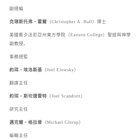
副總編
克理斯托弗‧霍爾
（Christopher A. Hall）博士
美國賓夕法尼亞州東方學院（Eastern College）聖經與神學
副教授。
事務總監
約珥‧埃洛斯基
（Joel Elowsky）
翻譯主任
約珥‧斯坎德雷特
（Joel Scandrett）
研究主任
邁克爾‧格拉普
（Michael Glerup）
編輯主任