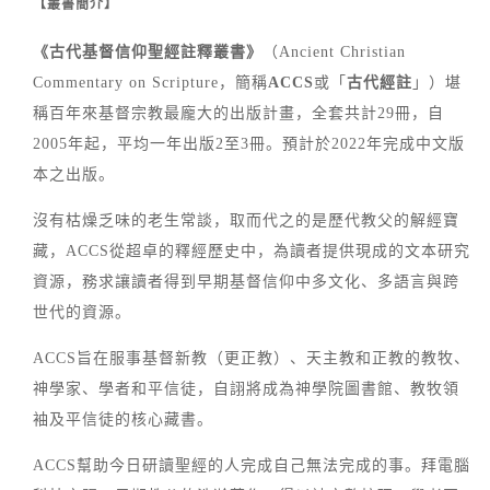
【叢書簡介】
《古代基督信仰聖經註釋叢書》
（Ancient Christian
Commentary on Scripture，簡稱
ACCS
或「
古代經註
」）堪
稱百年來基督宗教最龐大的出版計畫，全套共計29冊，自
2005年起，平均一年出版2至3冊。預計於2022年完成中文版
本之出版。
沒有枯燥乏味的老生常談，取而代之的是歷代教父的解經寶
藏，ACCS從超卓的釋經歷史中，為讀者提供現成的文本研究
資源，務求讓讀者得到早期基督信仰中多文化、多語言與跨
世代的資源。
ACCS旨在服事基督新教（更正教）、天主教和正教的教牧、
神學家、學者和平信徒，自詡將成為神學院圖書館、教牧領
袖及平信徒的核心藏書。
ACCS幫助今日研讀聖經的人完成自己無法完成的事。拜電腦