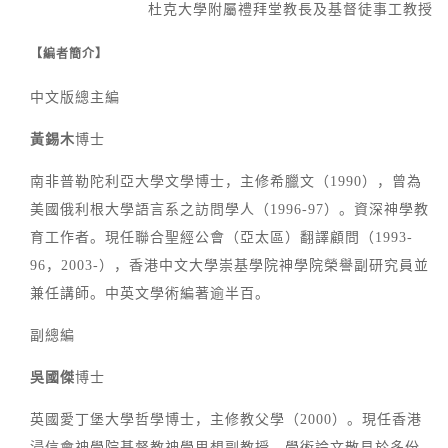
杜克大學附屬禮拜堂教長及基督徒事工教授
【編者簡介】
中文版總主編
黃錫木
博士
南非普勒陀利亞大學文學博士，主修希臘文（1990），曾為
美國俄利根大學語言系之訪問學人（1996-97）。資深神學教
育工作者。現任聯合聖經公會（亞太區）翻譯顧問（1993-
96，2003-），香港中文大學崇基學院神學院榮譽副研究員並
兼任講師。中英文學術編著逾半百。
副總編
吳國傑
博士
英國愛丁堡大學哲學博士，主修教父學（2000）。現任香港
浸信會神學院基督教神學思想副教授。學術論文散見於多份