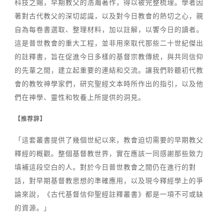
科技之賜，早期教父的浩瀚著作，得以被完整梳理。學者因
著對古代教父的深切認識，以及對今日教會的熱切之心，親
自為每卷書選取、整理材料，加以註解，以饗今日的讀者。
這是普世教會的重大工程，並非用來取代那些二十世紀傑出
的註釋書，旨在促進今日多樣的基督宗教傳統，與共同信仰
的先輩之間，建立起重要的連結和交流。讓我們聆聽初代教
會的教牧神學家們，研究聖經文本時所作出的指引，以及他
們在神學、靈性和牧養上所提供的洞見。
【推荐辞】
「這套叢書提供了幾個世紀以來，教會迫切需要的早期教父
釋經的概觀。整個基督教世界，實在應該一同感謝那些致力
填補這段空白的人。對於今日普世教會之間仍在進行的對
話，對早期基督教思想的準確應用，以及現今釋經學上的爭
論來說，《古代基督信仰聖經註釋叢書》都是一項不可或缺
的資源。」