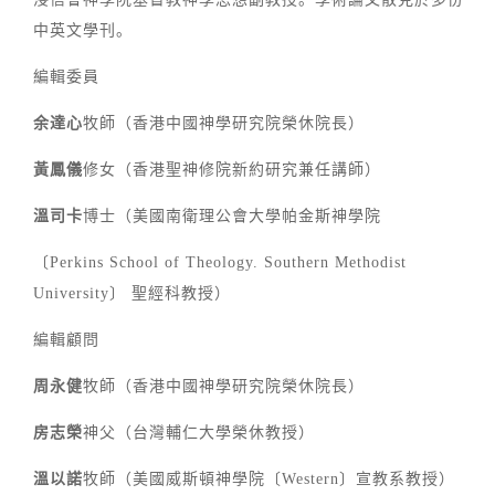
中英文學刊。
編輯委員
余達心
牧師（香港中國神學研究院榮休院長）
黃鳳儀
修女（香港聖神修院新約研究兼任講師）
溫司卡
博士（美國南衛理公會大學帕金斯神學院
〔Perkins School of Theology. Southern Methodist
University〕 聖經科教授）
編輯顧問
周永健
牧師（香港中國神學研究院榮休院長）
房志榮
神父（台灣輔仁大學榮休教授）
溫以諾
牧師（美國威斯頓神學院〔Western〕宣教系教授）