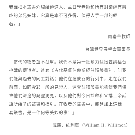
我謹把本叢書介紹給傳道人、主日學老師和所有對讀經有興
趣的弟兄姊妹，它真是本不可多得、值得人手一部的鉅
著。」
周聯華牧師
台灣世界展望會董事長
「當代的牧者並不孤單。我們不是第一批奮力迎接宣講福音
挑戰的傳道者。這套《古代基督信仰聖經註釋叢書》，叫我
們能與過去的同工對話；他們在這蒙召的行列中，走在我們
前面，如同雲彩一般的見證人。這套註釋叢書能夠使我們領
會他們深邃的屬靈洞見，以及他們對今日詮釋和宣講上帝話
語所給予的鼓舞和指引。在牧者的藏書中，能夠加上這樣一
套叢書，是一件何等美妙的事！」
威廉．維利蒙（William H. Willimon）