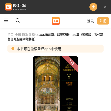
登录
注册
首页
/
全部书籍
/
注释
/
ACCS舊約篇：以賽亞書1-39章（繁體版，古代基
督信仰聖經註釋叢書）
本书可在微读圣经app中使用
7 折